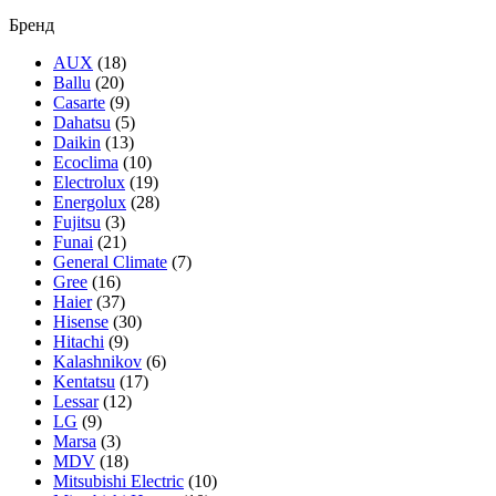
Бренд
AUX
(18)
Ballu
(20)
Casarte
(9)
Dahatsu
(5)
Daikin
(13)
Ecoclima
(10)
Electrolux
(19)
Energolux
(28)
Fujitsu
(3)
Funai
(21)
General Climate
(7)
Gree
(16)
Haier
(37)
Hisense
(30)
Hitachi
(9)
Kalashnikov
(6)
Kentatsu
(17)
Lessar
(12)
LG
(9)
Marsa
(3)
MDV
(18)
Mitsubishi Electric
(10)