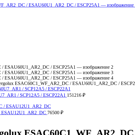
Energolux ESAC60C1_WF_AR2_DC / ESAU60U1_AR2_DC / ESCP
0U7_AR1 / SCP12A5 / ESCP22A1
151216
₽
C / ESAU12U1_AR2_DC
76500
₽
ergolux ESAC60C1_WF_AR2_DC