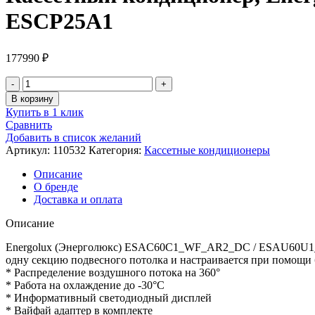
ESCP25A1
177990
₽
Количество
товара
В корзину
Кассетный
Купить в 1 клик
кондиционер,
Сравнить
Energolux
Добавить в список желаний
ESAC60C1_WF_AR2_DC
Артикул:
110532
Категория:
Кассетные кондиционеры
/
ESAU60U1_AR2_DC
Описание
/
О бренде
ESCP25A1
Доставка и оплата
Описание
Energolux (Энерголюкс) ESAC60C1_WF_AR2_DC / ESAU60U1_AR
одну секцию подвесного потолка и настраивается при помощи 
* Распределение воздушного потока на 360°
* Работа на охлаждение до -30°С
* Информативный светодиодный дисплей
* Вайфай адаптер в комплекте