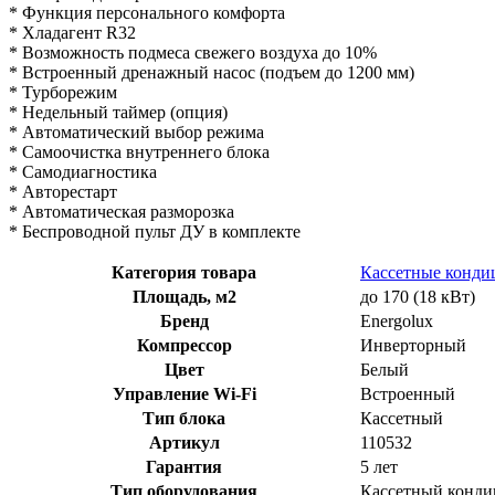
* Функция персонального комфорта
* Хладагент R32
* Возможность подмеса свежего воздуха до 10%
* Встроенный дренажный насос (подъем до 1200 мм)
* Турборежим
* Недельный таймер (опция)
* Автоматический выбор режима
* Самоочистка внутреннего блока
* Самодиагностика
* Авторестарт
* Автоматическая разморозка
* Беспроводной пульт ДУ в комплекте
Категория товара
Кассетные конд
Площадь, м2
до 170 (18 кВт)
Бренд
Energolux
Компрессор
Инверторный
Цвет
Белый
Управление Wi-Fi
Встроенный
Тип блока
Кассетный
Артикул
110532
Гарантия
5 лет
Тип оборудования
Кассетный конди