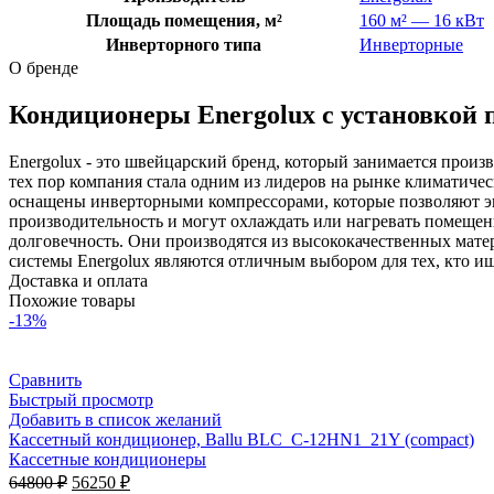
Площадь помещения, м²
160 м² — 16 кВт
Инверторного типа
Инверторные
О бренде
Кондиционеры Energolux с установкой 
Energolux - это швейцарский бренд, который занимается произв
тех пор компания стала одним из лидеров на рынке климатиче
оснащены инверторными компрессорами, которые позволяют эк
производительность и могут охлаждать или нагревать помещени
долговечность. Они производятся из высококачественных матер
системы Energolux являются отличным выбором для тех, кто и
Доставка и оплата
Похожие товары
-13%
Сравнить
Быстрый просмотр
Добавить в список желаний
Кассетный кондиционер, Ballu BLC_C-12HN1_21Y (compact)
Кассетные кондиционеры
Первоначальная
Текущая
64800
₽
56250
₽