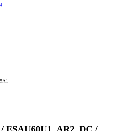
25A1
 / ESAU60U1_AR2_DC /