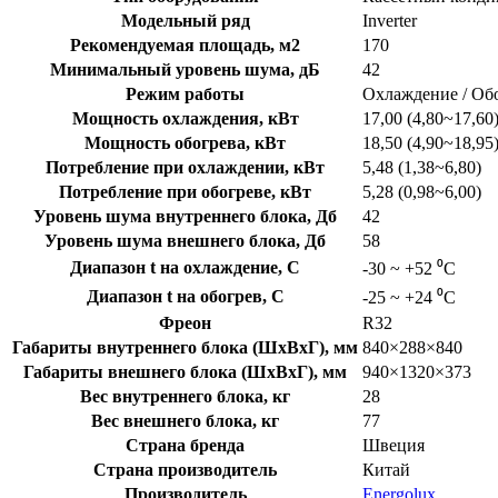
Модельный ряд
Inverter
Рекомендуемая площадь, м2
170
Минимальный уровень шума, дБ
42
Режим работы
Охлаждение / Об
Мощность охлаждения, кВт
17,00 (4,80~17,60
Мощность обогрева, кВт
18,50 (4,90~18,95
Потребление при охлаждении, кВт
5,48 (1,38~6,80)
Потребление при обогреве, кВт
5,28 (0,98~6,00)
Уровень шума внутреннего блока, Дб
42
Уровень шума внешнего блока, Дб
58
Диапазон t на охлаждение, C
-30 ~ +52 ⁰С
Диапазон t на обогрев, C
-25 ~ +24 ⁰С
Фреон
R32
Габариты внутреннего блока (ШхВхГ), мм
840×288×840
Габариты внешнего блока (ШхВхГ), мм
940×1320×373
Вес внутреннего блока, кг
28
Вес внешнего блока, кг
77
Страна бренда
Швеция
Страна производитель
Китай
Производитель
Energolux