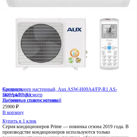
Сравнить
Кондиционер настенный, Aux ASW-H09A4/FP-R1 AS-
Быстрый просмотр
H09A4/FP-R1
Добавить в список желаний
Настенные сплит-системы
25900
₽
В корзину
Купить в 1 клик
Серия кондиционеров Prime — новинка сезона 2019 года. В
производстве кондиционеров используются только