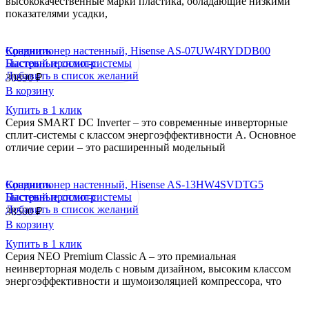
высококачественные марки пластика, обладающие низкими
показателями усадки,
Сравнить
Кондиционер настенный, Hisense AS-07UW4RYDDB00
Быстрый просмотр
Настенные сплит-системы
Добавить в список желаний
30890
₽
В корзину
Купить в 1 клик
Серия SMART DC Inverter – это современные инверторные
сплит-системы с классом энергоэффективности А. Основное
отличие серии – это расширенный модельный
Сравнить
Кондиционер настенный, Hisense AS-13HW4SVDTG5
Быстрый просмотр
Настенные сплит-системы
Добавить в список желаний
38500
₽
В корзину
Купить в 1 клик
Серия NEO Premium Classic A – это премиальная
неинверторная модель с новым дизайном, высоким классом
энергоэффективности и шумоизоляцией компрессора, что