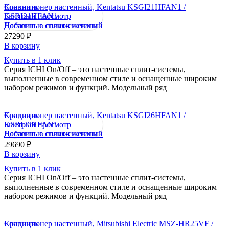
Сравнить
Кондиционер настенный, Kentatsu KSGI21HFAN1 /
Быстрый просмотр
KSRI21HFAN1
Добавить в список желаний
Настенные сплит-системы
27290
₽
В корзину
Купить в 1 клик
Серия ICHI On/Off – это настенные сплит-системы,
выполненные в современном стиле и оснащенные широким
набором режимов и функций. Модельный ряд
Сравнить
Кондиционер настенный, Kentatsu KSGI26HFAN1 /
Быстрый просмотр
KSRI26HFAN1
Добавить в список желаний
Настенные сплит-системы
29690
₽
В корзину
Купить в 1 клик
Серия ICHI On/Off – это настенные сплит-системы,
выполненные в современном стиле и оснащенные широким
набором режимов и функций. Модельный ряд
Сравнить
Кондиционер настенный, Mitsubishi Electric MSZ-HR25VF /