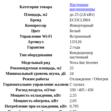
Настенные
Категория товара
кондиционеры
Площадь, м2
до 25 (2,8 кВт)
Бренд
ECOCLIMA
Компрессор
Инверторный
Цвет
Белый
Управление Wi-Fi
Встроенный
Артикул
133126
Гарантия
2 года
Кондиционер
Тип оборудования
настенный
Модельный ряд
Nova line Inverter
Рекомендуемая площадь, м2
25
Минимальный уровень шума, дБ
24
Режим работы
Охлаждение / Обогрев
Горизонтальное управление жалюзи
С пульта
Расход воздуха, м3/час
330 / 405 / 450
Мощность охлаждения, кВт
2,55
Мощность обогрева, кВт
2,65
Потребление при охлаждении, кВт
0,795