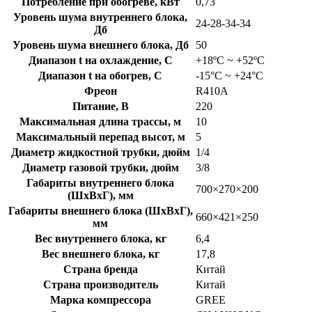
Потребление при обогреве, кВт
0,73
Уровень шума внутреннего блока,
24-28-34-34
Дб
Уровень шума внешнего блока, Дб
50
Диапазон t на охлаждение, C
+18ºC ~ +52ºC
Диапазон t на обогрев, C
-15°С ~ +24°С
Фреон
R410A
Питание, В
220
Максимальная длина трассы, м
10
Максимальный перепад высот, м
5
Диаметр жидкостной трубки, дюйм
1/4
Диаметр газовой трубки, дюйм
3/8
Габариты внутреннего блока
700×270×200
(ШхВхГ), мм
Габариты внешнего блока (ШхВхГ),
660×421×250
мм
Вес внутреннего блока, кг
6,4
Вес внешнего блока, кг
17,8
Страна бренда
Китай
Страна производитель
Китай
Марка компрессора
GREE