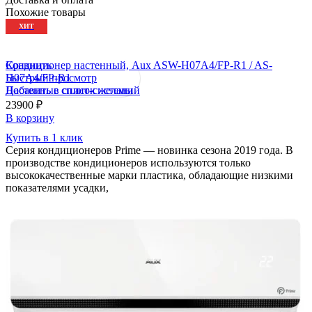
Похожие товары
ХИТ
Сравнить
Кондиционер настенный, Aux ASW-H07A4/FP-R1 / AS-
Быстрый просмотр
H07A4/FP-R1
Добавить в список желаний
Настенные сплит-системы
23900
₽
В корзину
Купить в 1 клик
Серия кондиционеров Prime — новинка сезона 2019 года. В
производстве кондиционеров используются только
высококачественные марки пластика, обладающие низкими
показателями усадки,