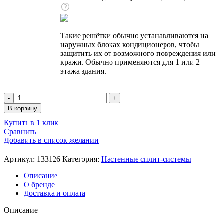
Такие решётки обычно устанавливаются на
наружных блоках кондиционеров, чтобы
защитить их от возможного повреждения или
кражи. Обычно применяются для 1 или 2
этажа здания.
Количество
товара
В корзину
Кондиционер
Купить в 1 клик
настенный,
Сравнить
EcoClima
Добавить в список желаний
ECW/I-
СH09/AA-
4R1
Артикул:
133126
Категория:
Настенные сплит-системы
/
Описание
EC/I-
О бренде
CH09/A-
Доставка и оплата
4R1
Описание