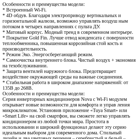
Особенности и преимущества модели:
* Встроенный Wi-Fi.
* 4D обдув. Благодаря электроприводу вертикальных и
горизонтальной жалюзи, возможно управлять воздуш ным
потоком в четырех направлениях с пульта ДУ.
* Матовый корпус. Модный тренд в современном интерьере.
* Покрытие Gold Fin. Лучше отвод конденсата с поверхности
теплообменника, повышенная коррозийная стой кость и
производительность.
* Режим Эко. Энергосберегающий режим.
* Cамоочистка внутреннего блока. Чистый воздух + экономия
на техобслуживании.
* Защита вентилей наружного блока. Предотвращает
воздействие окружающей среды на важные соединения.
* Стабильная работа в широком диапазоне напряжений: от
135В до 268В.
Особенности и преимущества модели:
Серия инверторных кондиционеров Nova с Wi-Fi модулем
открывает новые возможности для комфорта и управ ления
микроклиматом. Установив приложение «Tuya Smart» или
«Smart Life» на свой смартфон, вы сможете легко управлять
кондиционером из любой точки мира. Простота в
использовании и широкий функционал делают эту серию
идеальным выбором для современного дома. Стильный
дизайн и два цветовых решения – серебристый и белый –