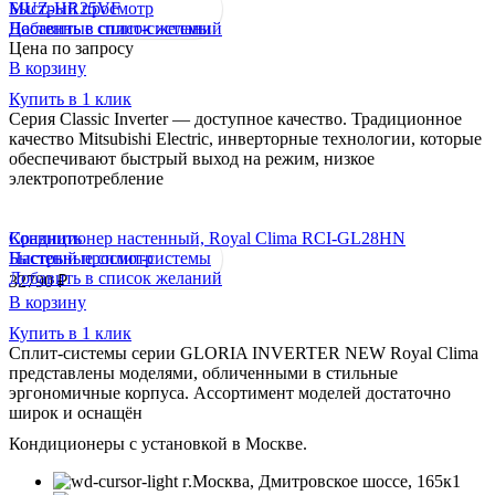
Быстрый просмотр
MUZ-HR25VF
Добавить в список желаний
Настенные сплит-системы
Цена по запросу
В корзину
Купить в 1 клик
Серия Classic Inverter — доступное качество. Традиционное
качество Mitsubishi Electric, инверторные технологии, которые
обеспечивают быстрый выход на режим, низкое
электропотребление
Сравнить
Кондиционер настенный, Royal Clima RCI-GL28HN
Быстрый просмотр
Настенные сплит-системы
Добавить в список желаний
32790
₽
В корзину
Купить в 1 клик
Сплит-системы серии GLORIA INVERTER NEW Royal Clima
представлены моделями, обличенными в стильные
эргономичные корпуса. Ассортимент моделей достаточно
широк и оснащён
Кондиционеры с установкой в Москве.
г.Москва, Дмитровское шоссе, 165к1