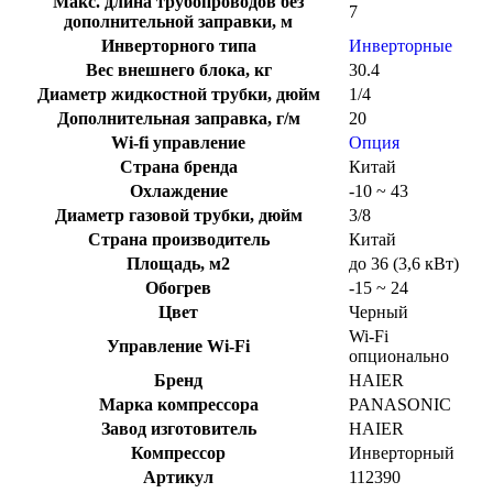
Макс. длина трубопроводов без
7
дополнительной заправки, м
Инверторного типа
Инверторные
Вес внешнего блока, кг
30.4
Диаметр жидкостной трубки, дюйм
1/4
Дополнительная заправка, г/м
20
Wi-fi управление
Опция
Страна бренда
Китай
Охлаждение
-10 ~ 43
Диаметр газовой трубки, дюйм
3/8
Страна производитель
Китай
Площадь, м2
до 36 (3,6 кВт)
Обогрев
-15 ~ 24
Цвет
Черный
Wi-Fi
Управление Wi-Fi
опционально
Бренд
HAIER
Марка компрессора
PANASONIC
Завод изготовитель
HAIER
Компрессор
Инверторный
Артикул
112390