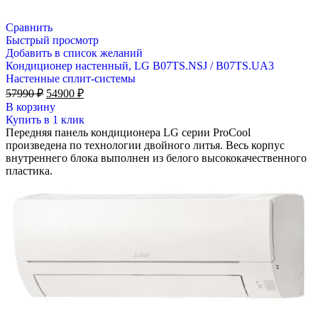
Сравнить
Быстрый просмотр
Добавить в список желаний
Кондиционер настенный, LG B07TS.NSJ / B07TS.UA3
Настенные сплит-системы
Первоначальная
Текущая
57990
₽
54900
₽
цена
цена:
В корзину
составляла
54900 ₽.
Купить в 1 клик
57990 ₽.
Передняя панель кондиционера LG серии ProCool
произведена по технологии двойного литья. Весь корпус
внутреннего блока выполнен из белого высококачественного
пластика.