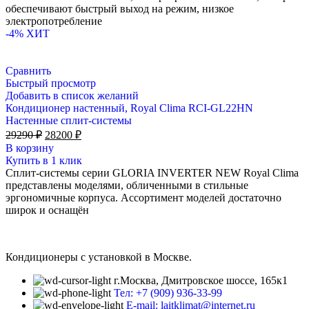
обеспечивают быстрый выход на режим, низкое
электропотребление
-4%
ХИТ
Сравнить
Быстрый просмотр
Добавить в список желаний
Кондиционер настенный, Royal Clima RCI-GL22HN
Настенные сплит-системы
Первоначальная
Текущая
29290
₽
28200
₽
цена
цена:
В корзину
составляла
28200 ₽.
Купить в 1 клик
29290 ₽.
Сплит-системы серии GLORIA INVERTER NEW Royal Clima
представлены моделями, обличенными в стильные
эргономичные корпуса. Ассортимент моделей достаточно
широк и оснащён
Кондиционеры с установкой в Москве.
г.Москва, Дмитровское шоссе, 165к1
Тел: +7 (909) 936-33-99
E-mail: laitklimat@internet.ru