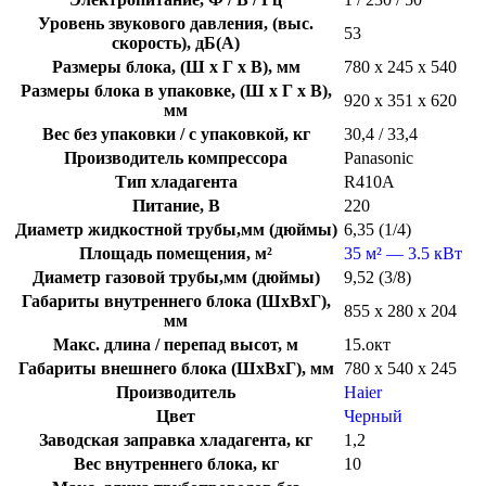
Уровень звукового давления, (выс.
53
скорость), дБ(А)
Размеры блока, (Ш х Г х В), мм
780 х 245 х 540
Размеры блока в упаковке, (Ш х Г х В),
920 х 351 х 620
мм
Вес без упаковки / с упаковкой, кг
30,4 / 33,4
Производитель компрессора
Panasonic
Тип хладагента
R410A
Питание, В
220
Диаметр жидкостной трубы,мм (дюймы)
6,35 (1/4)
Площадь помещения, м²
35 м² — 3.5 кВт
Диаметр газовой трубы,мм (дюймы)
9,52 (3/8)
Габариты внутреннего блока (ШхВхГ),
855 х 280 х 204
мм
Макс. длина / перепад высот, м
15.окт
Габариты внешнего блока (ШхВхГ), мм
780 х 540 х 245
Производитель
Haier
Цвет
Черный
Заводская заправка хладагента, кг
1,2
Вес внутреннего блока, кг
10