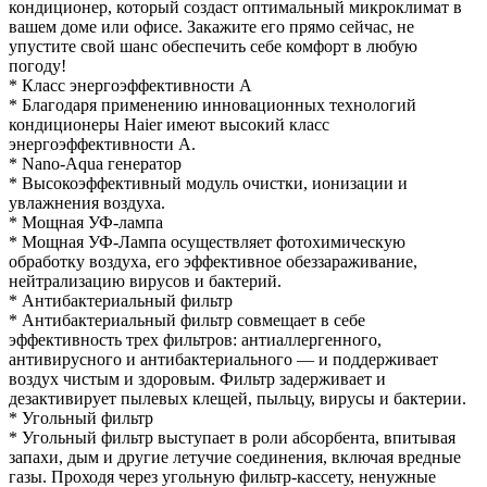
кондиционер, который создаст оптимальный микроклимат в
вашем доме или офисе. Закажите его прямо сейчас, не
упустите свой шанс обеспечить себе комфорт в любую
погоду!
* Класс энергоэффективности A
* Благодаря применению инновационных технологий
кондиционеры Haier имеют высокий класс
энергоэффективности А.
* Nano-Aqua генератор
* Высокоэффективный модуль очистки, ионизации и
увлажнения воздуха.
* Мощная УФ-лампа
* Мощная УФ-Лампа осуществляет фотохимическую
обработку воздуха, его эффективное обеззараживание,
нейтрализацию вирусов и бактерий.
* Антибактериальный фильтр
* Антибактериальный фильтр совмещает в себе
эффективность трех фильтров: антиаллергенного,
антивирусного и антибактериального — и поддерживает
воздух чистым и здоровым. Фильтр задерживает и
дезактивирует пылевых клещей, пыльцу, вирусы и бактерии.
* Угольный фильтр
* Угольный фильтр выступает в роли абсорбента, впитывая
запахи, дым и другие летучие соединения, включая вредные
газы. Проходя через угольную фильтр-кассету, ненужные