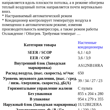
направляется вдоль плоскости потолка, а в режиме обогрева
теплый воздушный поток направляется почти вертикально
вниз.
* Настраиваемый автоматический режим
* Кондиционер контролирует температуру воздуха в
помещении в автоматическом режиме, изменяя
производительность компрессора, а также режим работы
Охлаждение / Обогрев. Требуемая температ …
Настенные
Категория товара
кондиционеры
SEER / SCOP
6,1 / 4,0
EER / COP
3,6 / 3,9
Внутренний блок (Заводская
AS12NB1HRA
маркировка)
Расход воздуха, (выс. скорость), м³/час
650
Уровень звукового давления, (выс. / сред.
39 / 34 / 27 / 23
/ низк. /сверхнизк. скорость), дБ(А)
Горизонтальное управление жалюзи
С пульта
Без упаковки
855 х 204 х 280
В упаковке
954 х 279 х 355
Наружный блок (Заводская маркировка)
1U12BE2ERA
Электропитание, Ф / В / Гц
1 / 230 / 50