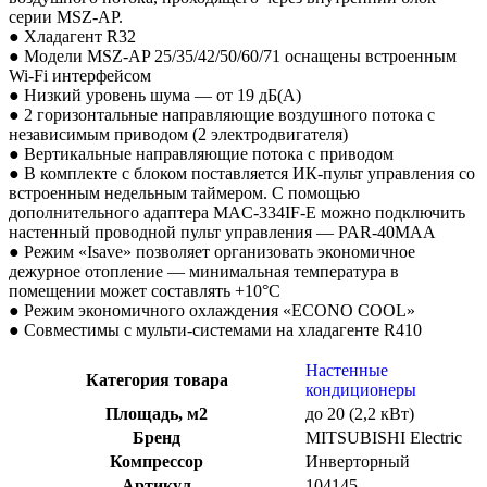
серии MSZ-AP.
● Хладагент R32
● Модели MSZ-AP 25/35/42/50/60/71 оснащены встроенным
Wi-Fi интерфейсом
● Низкий уровень шума — от 19 дБ(А)
● 2 горизонтальные направляющие воздушного потока с
независимым приводом (2 электродвигателя)
● Вертикальные направляющие потока с приводом
● В комплекте с блоком поставляется ИК-пульт управления со
встроенным недельным таймером. С помощью
дополнительного адаптера MAC-334IF-E можно подключить
настенный проводной пульт управления — PAR-40MAA
● Режим «Isave» позволяет организовать экономичное
дежурное отопление — минимальная температура в
помещении может составлять +10°С
● Режим экономичного охлаждения «ECONO COOL»
● Совместимы с мульти-системами на хладагенте R410
Настенные
Категория товара
кондиционеры
Площадь, м2
до 20 (2,2 кВт)
Бренд
MITSUBISHI Electric
Компрессор
Инверторный
Артикул
104145