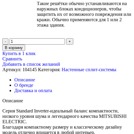
Такие решётки обычно устанавливаются на
наружных блоках кондиционеров, чтобы
защитить их от возможного повреждения или
кражи. Обычно применяются для 1 или 2
этажа здания.
Количество
товара
В корзину
Кондиционер
Купить в 1 клик
настенный,
Сравнить
Mitsubishi
Добавить в список желаний
Electric
Артикул:
104145
Категория:
Настенные сплит-системы
MSZ-
AP20VG
Описание
/
О бренде
MUZ-
Доставка и оплата
AP20VG
Описание
Серия Standard Inverter-идеальный баланс компактности,
низкого уровня шума и легендарного качества MITSUBISHI
ELECTRIC.
Благодаря компактному размеру и классическому дизайну
модель отлично впишется в любой интерьер.