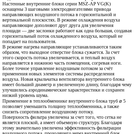
Настенные внутренние блоки серии MSZ-AP VG(K)
оснащены 3 шаговыми электродвигателями привода
направляющих воздушного потока в горизонтальной и
вертикальной плоскостях. В режиме охлаждения воздуха
направляющие дополняют друг друга для увеличения
площади — две заслонки работают как одна большая, создавая
горизонтальный поток охлажденного воздуха, который не
попадает на пользователя.
В режиме нагрева направляющие устанавливаются таким
образом, что выходное отверстие блока сужается. За счет
этого скорость потока увеличивается, и теплый воздух
направляется в нижнюю часть помещения, согревая ноги.
Более точное управление воздушным потоком за счёт
применения новых элементов системы распределения
воздуха. Новая крыльчатка вентилятора внутреннего блока
имеет больший диаметр и увеличенную длину, благодаря чему
улучшились аэродинамические характеристики и сохранен
низкий уровень шума.
Применение в теплообменнике внутреннего блока труб ⌀ 5
позволяет уменьшить толщину теплообменника, а также
снизить сопротивление воздушному потоку.
Поверхность фильтра увеличена за счет того, что сетка не
является плоской, а имеет объемную структуру. Благодаря
этому значительно увеличена эффективность фильтрации
воздушного потока, проходящего через внутренний блок