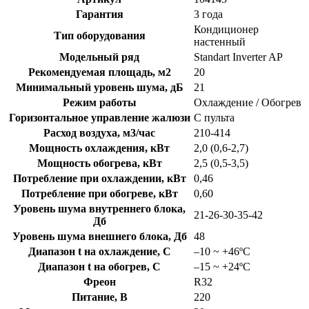
Гарантия
3 года
Кондиционер
Тип оборудования
настенный
Модельный ряд
Standart Inverter AP
Рекомендуемая площадь, м2
20
Минимальный уровень шума, дБ
21
Режим работы
Охлаждение / Обогрев
Горизонтальное управление жалюзи
С пульта
Расход воздуха, м3/час
210-414
Мощность охлаждения, кВт
2,0 (0,6-2,7)
Мощность обогрева, кВт
2,5 (0,5-3,5)
Потребление при охлаждении, кВт
0,46
Потребление при обогреве, кВт
0,60
Уровень шума внутреннего блока,
21-26-30-35-42
Дб
Уровень шума внешнего блока, Дб
48
Диапазон t на охлаждение, C
–10 ~ +46ºC
Диапазон t на обогрев, C
–15 ~ +24ºC
Фреон
R32
Питание, В
220