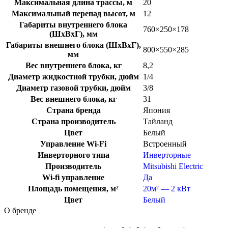
Максимальная длина трассы, м
20
Максимальный перепад высот, м
12
Габариты внутреннего блока
760×250×178
(ШхВхГ), мм
Габариты внешнего блока (ШхВхГ),
800×550×285
мм
Вес внутреннего блока, кг
8,2
Диаметр жидкостной трубки, дюйм
1/4
Диаметр газовой трубки, дюйм
3/8
Вес внешнего блока, кг
31
Страна бренда
Япония
Страна производитель
Тайланд
Цвет
Белый
Управление Wi-Fi
Встроенный
Инверторного типа
Инверторные
Производитель
Mitsubishi Electric
Wi-fi управление
Да
Площадь помещения, м²
20м² — 2 кВт
Цвет
Белый
О бренде