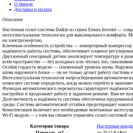
О бренде
Доставка и оплата
Описание
Настенная сплит‑система Daikin из серии Emura Inverter — с
интеллектуальные технологии для максимального комфорта. М
на электроэнергию.
Ключевая особенность устройства — инверторный компрессор 
надёжность работы системы, обеспечивает плавное регулиров
Двухзонный сенсорный датчик анализирует температуру в разн
всём пространстве — без холодных или тёплых зон, сквозняков
Особая гордость модели — сниженный уровень шума. Наружны
шума наружного блока — он не только делает работу системы е
Интеллектуальная технология энергосбережения автоматическ
помогают системе определить, когда можно перейти в экономич
Функция автоматического перезапуска гарантирует надёжность
настройки и продолжает работу в заданном режиме. Вам не нуж
Долговечность и надёжность системы обеспечены продуманной
среды. Система автоматической оттайки предотвращает накопл
Комплектация включает все необходимые монтажные аксессуар
Wi‑Fi модуля — с ним вы сможете управлять сплит‑системой о
Категория товара
Настенные конд
Площадь, м2
до 25 (2,8 кВт)