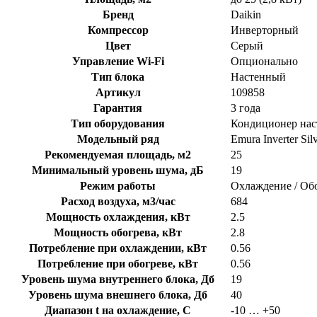
Бренд
Daikin
Компрессор
Инверторный
Цвет
Серый
Управление Wi-Fi
Опционально
Тип блока
Настенный
Артикул
109858
Гарантия
3 года
Тип оборудования
Кондиционер на
Модельный ряд
Emura Inverter Sil
Рекомендуемая площадь, м2
25
Минимальный уровень шума, дБ
19
Режим работы
Охлаждение / Об
Расход воздуха, м3/час
684
Мощность охлаждения, кВт
2.5
Мощность обогрева, кВт
2.8
Потребление при охлаждении, кВт
0.56
Потребление при обогреве, кВт
0.56
Уровень шума внутреннего блока, Дб
19
Уровень шума внешнего блока, Дб
40
Диапазон t на охлаждение, C
-10 … +50