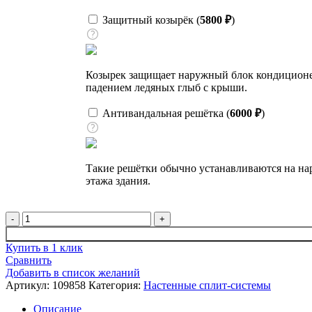
Защитный козырёк (
5800
₽
)
Козырек защищает наружный блок кондиционера
падением ледяных глыб с крыши.
Антивандальная решётка (
6000
₽
)
Такие решётки обычно устанавливаются на на
этажа здания.
Количество
товара
Кондиционер
Купить в 1 клик
настенный,
Сравнить
Daikin
Добавить в список желаний
FTXJ25AS9
Артикул:
109858
Категория:
Настенные сплит-системы
/
RXJ25A9
Описание