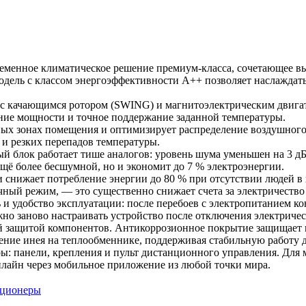
овременное климатическое решение премиум‑класса, сочетающее 
одель с классом энергоэффективности A++ позволяет наслаждат
с качающимся ротором (SWING) и магнитоэлектрическим двигат
ание мощности и точное поддержание заданной температуры.
ых зонах помещения и оптимизирует распределение воздушного 
 и резких перепадов температуры.
й блок работает тише аналогов: уровень шума уменьшен на 3 
щё более бесшумной, но и экономит до 7 % электроэнергии.
и снижает потребление энергии до 80 % при отсутствии людей 
ный режим, — это существенно снижает счета за электричество 
 и удобство эксплуатации: после перебоев с электропитанием 
но заново настраивать устройство после отключения электричес
 защитой компонентов. Антикоррозионное покрытие защищает н
ение инея на теплообменнике, поддерживая стабильную работу д
ы: панели, крепления и пульт дистанционного управления. Для
нлайн через мобильное приложение из любой точки мира.
иционеры