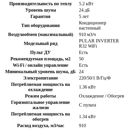
Производительность по теплу
5.2 кВт
Уровень шума
24 дБ
Гарантия
5 лет
Кондиционер
Тип оборудования
настенный
Воздухообмен (максимальный)
910 м3/ч
PULAR INVERTER
Модельный ряд
R32 WiFi
Пульт ДУ
Есть
Рекомендуемая площадь, м2
50
Wi-Fi / онлайн управление
Есть
Минимальный уровень шума, дБ
24
Электропитание
220/50/1 В/Гц/Ф
Потребляемая мощность на
1.36 кВт
охлаждение
Режим работы
Охлаждение / Обогрев
Горизонтальное управление
С пульта
жалюзи
Потребляемая мощность на
1.34 кВт
обогрев
Расход воздуха, м3/час
910