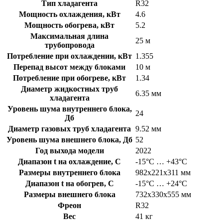
Тип хладагента
R32
Мощность охлаждения, кВт
4.6
Мощность обогрева, кВт
5.2
Максимальная длина
25 м
трубопровода
Потребление при охлаждении, кВт
1.355
Перепад высот между блоками
10 м
Потребление при обогреве, кВт
1.34
Диаметр жидкостных труб
6.35 мм
хладагента
Уровень шума внутреннего блока,
24
Дб
Диаметр газовых труб хладагента
9.52 мм
Уровень шума внешнего блока, Дб
52
Год выхода модели
2022
Диапазон t на охлаждение, C
-15°С … +43°С
Размеры внутреннего блока
982x221x311 мм
Диапазон t на обогрев, C
-15°С … +24°С
Размеры внешнего блока
732x330x555 мм
Фреон
R32
Вес
41 кг