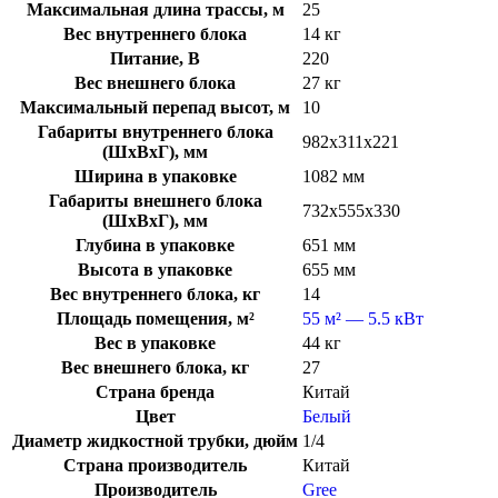
Максимальная длина трассы, м
25
Вес внутреннего блока
14 кг
Питание, В
220
Вес внешнего блока
27 кг
Максимальный перепад высот, м
10
Габариты внутреннего блока
982х311х221
(ШхВхГ), мм
Ширина в упаковке
1082 мм
Габариты внешнего блока
732х555х330
(ШхВхГ), мм
Глубина в упаковке
651 мм
Высота в упаковке
655 мм
Вес внутреннего блока, кг
14
Площадь помещения, м²
55 м² — 5.5 кВт
Вес в упаковке
44 кг
Вес внешнего блока, кг
27
Страна бренда
Китай
Цвет
Белый
Диаметр жидкостной трубки, дюйм
1/4
Страна производитель
Китай
Производитель
Gree