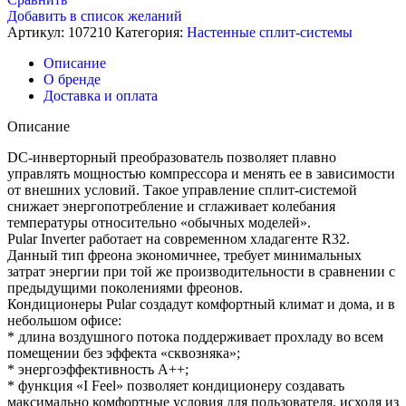
Gree
Добавить в список желаний
GWH18AGD-
Артикул:
107210
Категория:
Настенные сплит-системы
K6DNA4D
Описание
О бренде
Доставка и оплата
Описание
DC-инверторный преобразователь позволяет плавно
управлять мощностью компрессора и менять ее в зависимости
от внешних условий. Такое управление сплит-системой
снижает энергопотребление и сглаживает колебания
температуры относительно «обычных моделей».
Pular Inverter работает на современном хладагенте R32.
Данный тип фреона экономичнее, требует минимальных
затрат энергии при той же производительности в сравнении с
предыдущими поколениями фреонов.
Кондиционеры Pular создадут комфортный климат и дома, и в
небольшом офисе:
* длина воздушного потока поддерживает прохладу во всем
помещении без эффекта «сквозняка»;
* энергоэффективность А++;
* функция «I Feel» позволяет кондиционеру создавать
максимально комфортные условия для пользователя, исходя из