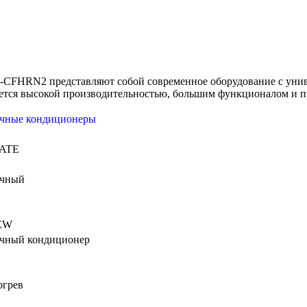
C-CFHRN2 представляют собой современное оборудование с уни
тся высокой производительностью, большим функционалом и п
очные кондиционеры
ATE
очный
NEW
очный кондиционер
огрев