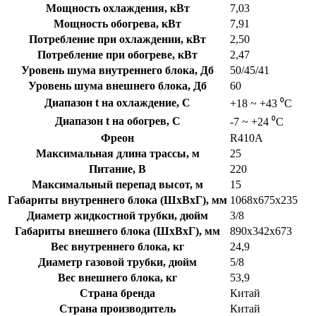
Мощность охлаждения, кВт
7,03
Мощность обогрева, кВт
7,91
Потребление при охлаждении, кВт
2,50
Потребление при обогреве, кВт
2,47
Уровень шума внутреннего блока, Дб
50/45/41
Уровень шума внешнего блока, Дб
60
Диапазон t на охлаждение, C
+18 ~ +43 ⁰С
Диапазон t на обогрев, C
-7 ~ +24 ⁰С
Фреон
R410A
Максимальная длина трассы, м
25
Питание, В
220
Максимальный перепад высот, м
15
Габариты внутреннего блока (ШхВхГ), мм
1068x675x235
Диаметр жидкостной трубки, дюйм
3/8
Габариты внешнего блока (ШхВхГ), мм
890x342x673
Вес внутреннего блока, кг
24,9
Диаметр газовой трубки, дюйм
5/8
Вес внешнего блока, кг
53,9
Страна бренда
Китай
Страна производитель
Китай