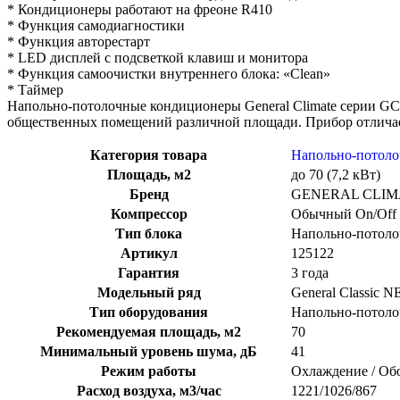
* Кондиционеры работают на фреоне R410
* Функция самодиагностики
* Функция авторестарт
* LED дисплей с подсветкой клавиш и монитора
* Функция самоочистки внутреннего блока: «Clean»
* Таймер
Напольно-потолочные кондиционеры General Climate серии G
общественных помещений различной площади. Прибор отличае
Категория товара
Напольно-потол
Площадь, м2
до 70 (7,2 кВт)
Бренд
GENERAL CLIM
Компрессор
Обычный On/Off
Тип блока
Напольно-потол
Артикул
125122
Гарантия
3 года
Модельный ряд
General Classic 
Тип оборудования
Напольно-потол
Рекомендуемая площадь, м2
70
Минимальный уровень шума, дБ
41
Режим работы
Охлаждение / Об
Расход воздуха, м3/час
1221/1026/867