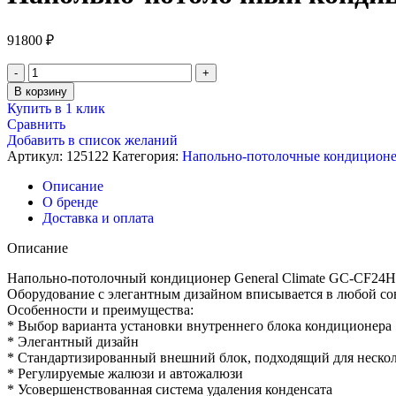
91800
₽
Количество
товара
В корзину
Напольно-
Купить в 1 клик
потолочный
Сравнить
кондиционер,
Добавить в список желаний
General
Артикул:
125122
Категория:
Напольно-потолочные кондицион
Climate
GC-
Описание
CF24HRN2
О бренде
/
Доставка и оплата
GU-
CF24H2
Описание
Напольно-потолочный кондиционер General Climate GC-CF24H
Оборудование с элегантным дизайном вписывается в любой сов
Особенности и преимущества:
* Выбор варианта установки внутреннего блока кондиционера
* Элегантный дизайн
* Стандартизированный внешний блок, подходящий для нескол
* Регулируемые жалюзи и автожалюзи
* Усовершенствованная система удаления конденсата