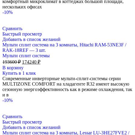
комфортный микроклимат в коттеджах большой площади,
нескольких офисах
-10%
Сравнить
Быстрый просмотр
Добавить в список желаний
Мульти сплит система на 3 комнаты, Hitachi RAM-53NE3F /
RAK-18REF — 3 шт.
Мульти сплит системы
Первоначальная
Текущая
193600
₽
174240
₽
цена
цена:
В корзину
составляла
174240 ₽.
Купить в 1 клик
193600 ₽.
Современные инверторные мульти-сплит-системы серии
MULTIZONE COMFORT на хладагенте R32 имеют высокую
сезонную энергоэффективность как в режиме охлаждения, так
и в
-10%
Сравнить
Быстрый просмотр
Добавить в список желаний
Мульти сплит система на 3 комнаты, Lessar LU-3HE27FVE2 /