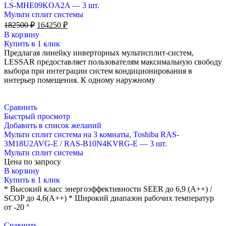
LS-MHE09KOA2A — 3 шт.
Мульти сплит системы
Первоначальная
Текущая
182500
₽
164250
₽
цена
цена:
В корзину
составляла
164250 ₽.
Купить в 1 клик
182500 ₽.
Предлагая линейку инверторных мультисплит-систем,
LESSAR предоставляет пользователям максимальную свободу
выбора при интеграции систем кондиционирования в
интерьер помещения. К одному наружному
Сравнить
Быстрый просмотр
Добавить в список желаний
Мульти сплит система на 3 комнаты, Toshiba RAS-
3M18U2AVG-E / RAS-B10N4KVRG-E — 3 шт.
Мульти сплит системы
Цена по запросу
В корзину
Купить в 1 клик
* Высокий класс энергоэффективности SEER до 6,9 (A++) /
SCOP до 4,6(А++) * Широкий диапазон рабочих температур
от -20 °
Сравнить