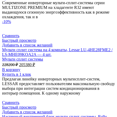
395000 ₽.
Современные инверторные мульти-сплит-системы серии
MULTIZONE PREMIUM на хладагенте R32 имеют
выдающуюся сезонную энергоэффективность как в режиме
охлаждения, так и в
-10%
Сравнить
Быстрый просмотр
Добавить в список желаний
Мульти сплит система на 4 комнаты, Lessar LU-4HE28FME2 /
LS-MHE09KOA2A — 4 шт.
Мульти сплит системы
Первоначальная
Текущая
228200
₽
205380
₽
цена
цена:
В корзину
составляла
205380 ₽.
Купить в 1 клик
228200 ₽.
Предлагая линейку инверторных мультисплит-систем,
LESSAR предоставляет пользователям максимальную свободу
выбора при интеграции систем кондиционирования в
интерьер помещения. К одному наружному
Сравнить
Быстрый просмотр
Добавить в список желаний
Настенный внутренний блок мульти сплит-системы, Ballu