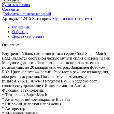
Настенный
Купить в 1 клик
внутренний
Сравнить
блок
Добавить в список желаний
мульти
Артикул:
112415
Категория:
Мульти сплит системы
сплит-
системы,
Описание
Haier
О бренде
AS25PS2HRA-
Доставка и оплата
M
Описание
Внутренний блок настенного типа серии Coral Super Match
(R32) является составной частью мульти сплит-системы Haier.
Мощность данного блока позволяет использовать его в
помещениях до 20 квадратных метров. Заправлен фреоном
R32. Цвет корпуса — белый. Работает в режиме охлаждения,
обогрева и осушения. Поставляется в комплекте с
пультом YR-HE и WI-FI модулем EVO. Поддерживает
голосовое управление с Яндекс станции Алиса.
Функции и технологии:
* Технология Super Match
* Антикоррозийное покрытие Blue Fin
* Широкий диапазон напряжения
* Авторестарт
* 24-часовой таймер