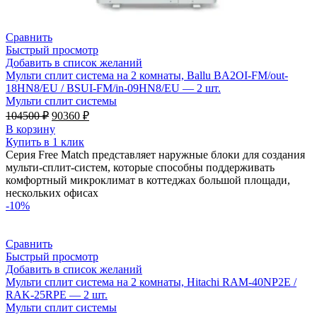
Сравнить
Быстрый просмотр
Добавить в список желаний
Мульти сплит система на 2 комнаты, Ballu BA2OI-FM/out-
18HN8/EU / BSUI-FM/in-09HN8/EU — 2 шт.
Мульти сплит системы
Первоначальная
Текущая
104500
₽
90360
₽
цена
цена:
В корзину
составляла
90360 ₽.
Купить в 1 клик
104500 ₽.
Серия Free Match представляет наружные блоки для создания
мульти-сплит-систем, которые способны поддерживать
комфортный микроклимат в коттеджах большой площади,
нескольких офисах
-10%
Сравнить
Быстрый просмотр
Добавить в список желаний
Мульти сплит система на 2 комнаты, Hitachi RAM-40NP2E /
RAK-25RPE — 2 шт.
Мульти сплит системы