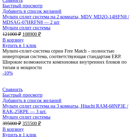
Сравнить
Быстрый просмотр
Добавить в список желаний
Мульти сплит система на 2 комнаты, MDV MD2O-14HFN8 /
MDSAG-07HRFN8 — 2 шт
Мульти сплит системы
Первоначальная
Текущая
121000
₽
108900
₽
цена
цена:
В корзину
составляла
108900 ₽.
Купить в 1 клик
121000 ₽.
Мульти-сплит-система серии Free Match – полностью
инверторная система, соответствующая стандартам ERP.
Широкие возможности компоновки внутренних блоков по
типам и мощности
-10%
Сравнить
Быстрый просмотр
Добавить в список желаний
Мульти сплит система на 3 комнаты, Hitachi RAM-68NP3E /
RAK-25RPE — 3 шт.
Мульти сплит системы
Первоначальная
Текущая
395000
₽
355500
₽
цена
цена:
В корзину
составляла
355500 ₽.
Купить в 1 клик