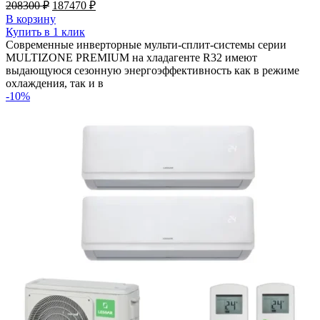
Первоначальная
Текущая
208300
₽
187470
₽
цена
цена:
В корзину
составляла
187470 ₽.
Купить в 1 клик
208300 ₽.
Современные инверторные мульти-сплит-системы серии
MULTIZONE PREMIUM на хладагенте R32 имеют
выдающуюся сезонную энергоэффективность как в режиме
охлаждения, так и в
-10%