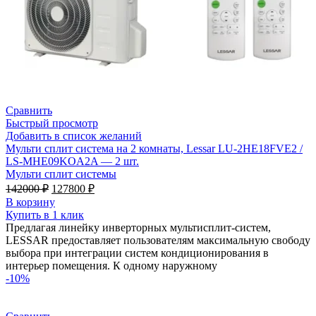
Сравнить
Быстрый просмотр
Добавить в список желаний
Мульти сплит система на 2 комнаты, Lessar LU-2HE18FVE2 /
LS-MHE09KOA2A — 2 шт.
Мульти сплит системы
Первоначальная
Текущая
142000
₽
127800
₽
цена
цена:
В корзину
составляла
127800 ₽.
Купить в 1 клик
142000 ₽.
Предлагая линейку инверторных мультисплит-систем,
LESSAR предоставляет пользователям максимальную свободу
выбора при интеграции систем кондиционирования в
интерьер помещения. К одному наружному
-10%