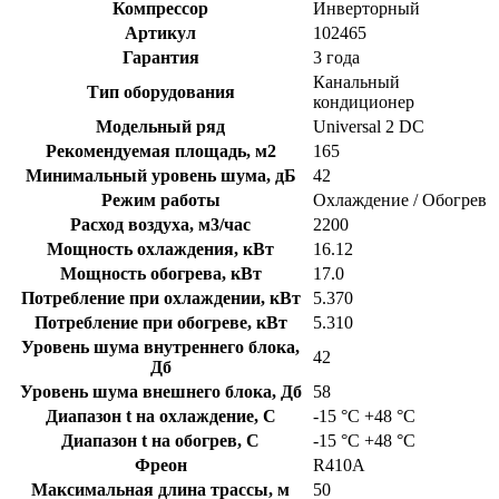
Компрессор
Инверторный
Артикул
102465
Гарантия
3 года
Канальный
Тип оборудования
кондиционер
Модельный ряд
Universal 2 DC
Рекомендуемая площадь, м2
165
Минимальный уровень шума, дБ
42
Режим работы
Охлаждение / Обогрев
Расход воздуха, м3/час
2200
Мощность охлаждения, кВт
16.12
Мощность обогрева, кВт
17.0
Потребление при охлаждении, кВт
5.370
Потребление при обогреве, кВт
5.310
Уровень шума внутреннего блока,
42
Дб
Уровень шума внешнего блока, Дб
58
Диапазон t на охлаждение, C
-15 °С +48 °С
Диапазон t на обогрев, C
-15 °С +48 °С
Фреон
R410A
Максимальная длина трассы, м
50