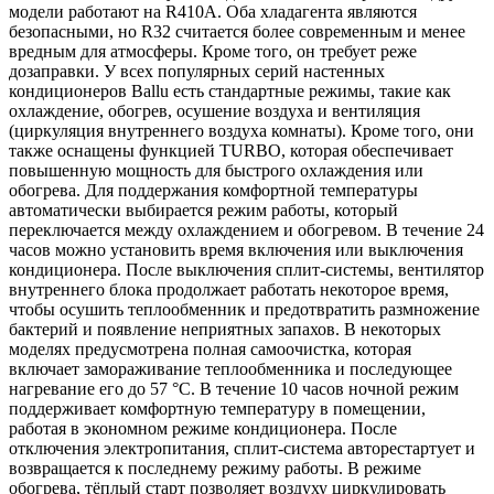
модели работают на R410A. Оба хладагента являются
безопасными, но R32 считается более современным и менее
вредным для атмосферы. Кроме того, он требует реже
дозаправки. У всех популярных серий настенных
кондиционеров Ballu есть стандартные режимы, такие как
охлаждение, обогрев, осушение воздуха и вентиляция
(циркуляция внутреннего воздуха комнаты). Кроме того, они
также оснащены функцией TURBO, которая обеспечивает
повышенную мощность для быстрого охлаждения или
обогрева. Для поддержания комфортной температуры
автоматически выбирается режим работы, который
переключается между охлаждением и обогревом. В течение 24
часов можно установить время включения или выключения
кондиционера. После выключения сплит-системы, вентилятор
внутреннего блока продолжает работать некоторое время,
чтобы осушить теплообменник и предотвратить размножение
бактерий и появление неприятных запахов. В некоторых
моделях предусмотрена полная самоочистка, которая
включает замораживание теплообменника и последующее
нагревание его до 57 °C. В течение 10 часов ночной режим
поддерживает комфортную температуру в помещении,
работая в экономном режиме кондиционера. После
отключения электропитания, сплит-система авторестартует и
возвращается к последнему режиму работы. В режиме
обогрева, тёплый старт позволяет воздуху циркулировать