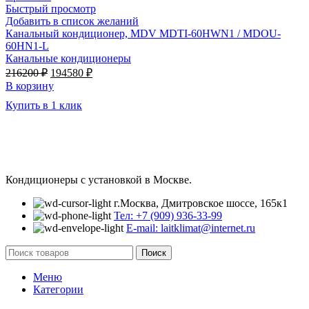
Быстрый просмотр
Добавить в список желаний
Канальный кондиционер, MDV MDTI-60HWN1 / MDOU-
60HN1-L
Канальные кондиционеры
Первоначальная
Текущая
216200
₽
194580
₽
цена
цена:
В корзину
составляла
194580 ₽.
Купить в 1 клик
216200 ₽.
Кондиционеры с установкой в Москве.
г.Москва, Дмитровское шоссе, 165к1
Тел: +7 (909) 936-33-99
E-mail: laitklimat@internet.ru
Поиск
Меню
Категории