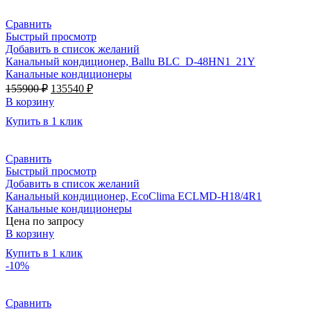
Сравнить
Быстрый просмотр
Добавить в список желаний
Канальный кондиционер, Ballu BLC_D-48HN1_21Y
Канальные кондиционеры
Первоначальная
Текущая
155900
₽
135540
₽
цена
цена:
В корзину
составляла
135540 ₽.
Купить в 1 клик
155900 ₽.
Сравнить
Быстрый просмотр
Добавить в список желаний
Канальный кондиционер, EcoClima ECLMD-H18/4R1
Канальные кондиционеры
Цена по запросу
В корзину
Купить в 1 клик
-10%
Сравнить