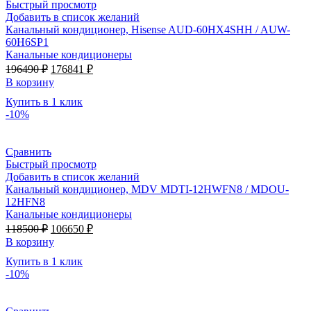
Быстрый просмотр
Добавить в список желаний
Канальный кондиционер, Hisense AUD-60HX4SHH / AUW-
60H6SP1
Канальные кондиционеры
Первоначальная
Текущая
196490
₽
176841
₽
цена
цена:
В корзину
составляла
176841 ₽.
Купить в 1 клик
196490 ₽.
-10%
Сравнить
Быстрый просмотр
Добавить в список желаний
Канальный кондиционер, MDV MDTI-12HWFN8 / MDOU-
12HFN8
Канальные кондиционеры
Первоначальная
Текущая
118500
₽
106650
₽
цена
цена:
В корзину
составляла
106650 ₽.
Купить в 1 клик
118500 ₽.
-10%