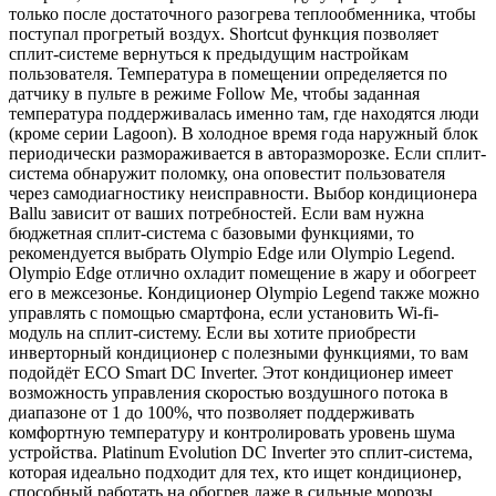
только после достаточного разогрева теплообменника, чтобы
поступал прогретый воздух. Shortcut функция позволяет
сплит-системе вернуться к предыдущим настройкам
пользователя. Температура в помещении определяется по
датчику в пульте в режиме Follow Me, чтобы заданная
температура поддерживалась именно там, где находятся люди
(кроме серии Lagoon). В холодное время года наружный блок
периодически размораживается в авторазморозке. Если сплит-
система обнаружит поломку, она оповестит пользователя
через самодиагностику неисправности. Выбор кондиционера
Ballu зависит от ваших потребностей. Если вам нужна
бюджетная сплит-система с базовыми функциями, то
рекомендуется выбрать Olympio Edge или Olympio Legend.
Olympio Edge отлично охладит помещение в жару и обогреет
его в межсезонье. Кондиционер Olympio Legend также можно
управлять с помощью смартфона, если установить Wi-fi-
модуль на сплит-систему. Если вы хотите приобрести
инверторный кондиционер с полезными функциями, то вам
подойдёт ECO Smart DC Inverter. Этот кондиционер имеет
возможность управления скоростью воздушного потока в
диапазоне от 1 до 100%, что позволяет поддерживать
комфортную температуру и контролировать уровень шума
устройства. Platinum Evolution DC Inverter это сплит-система,
которая идеально подходит для тех, кто ищет кондиционер,
способный работать на обогрев даже в сильные морозы.