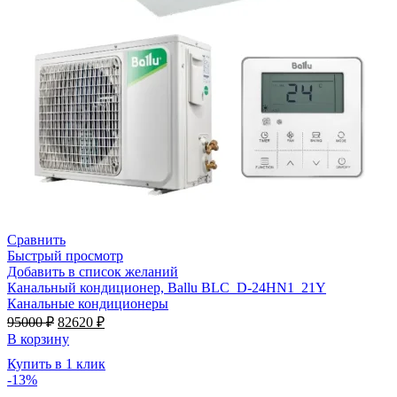
Сравнить
Быстрый просмотр
Добавить в список желаний
Канальный кондиционер, Ballu BLC_D-24HN1_21Y
Канальные кондиционеры
Первоначальная
Текущая
95000
₽
82620
₽
цена
цена:
В корзину
составляла
82620 ₽.
Купить в 1 клик
95000 ₽.
-13%