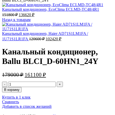
Ballu BLCI_D-60HN1_24Y
Канальный кондиционер, EcoClima ECLMD-TC48/4R1
Первоначальная
Текущая
151800
₽
136620
₽
цена
цена:
Назад к товарам
составляла
136620 ₽.
151800 ₽.
Канальный кондиционер, Haier AD71S1LM1FA /
Первоначальная
Текущая
1U71S1LR1FA
120600
₽
102420
₽
цена
цена:
составляла
102420 ₽.
Канальный кондиционер,
120600 ₽.
Ballu BLCI_D-60HN1_24Y
Первоначальная
Текущая
179000
₽
161100
₽
цена
цена:
Количество
составляла
161100 ₽.
товара
В корзину
179000 ₽.
Канальный
Купить в 1 клик
кондиционер,
Сравнить
Ballu
Добавить в список желаний
BLCI_D-
60HN1_24Y