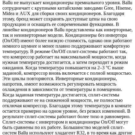
Ballu не выпускает кондиционеры премиального уровня. Ballu
сотрудничает с крупными китайскими заводами Gree, Hisense,
Midea и AUX для сборки своих кондиционеров. Благодаря
этому, бренд может сохранять доступные цены на свою
продукцию и оснащать ее современными функциями. В
линейке кондиционеров Ballu представлены как инверторные,
так и неинверторные модели. Кондиционеры без инвертора
(On/Off) имеют более низкую стоимость, однако они работают
немного шумнее и менее плавно поддерживают комфортную
температуру. В режиме On/Off сплит-системы работают так,
что компрессор работает на максимальной мощности, когда
нужная температура достигается, а затем переходит в режим
ожидания. Когда температура повышается на 2–3 °C выше
заданной, компрессор вновь включается с полной мощностью.
Эти циклы повторяются. Инверторные кондиционеры,
напротив, имеют возможность регулировать мощность
охлаждения в зависимости от температуры в помещении.
Когда заданная температура достигается, сплит-системы
поддерживают ее на сниженной мощности, не полностью
отключая компрессор. Благодаря этому температура в комнате
остается примерно на одном уровне, без резких изменений. В
результате сплит-системы работают более тихо и равномерно.
Сплит-системы с инвертором и кондиционеры On/Off могут
быть сравнены по их работе. Большинство моделей сплит-
систем Ballu используют хладагент R32, в то время как другие