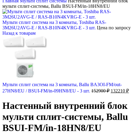
Главная
Мульти сплит системы
Настенный внутренний блок
мульти сплит-системы, Ballu BSUI-FM/in-18HN8/EU
Мульти сплит система на 3 комнаты, Toshiba RAS-
3M26U2AVG-E / RAS-B10N4KVRG-E - 3 шт.
Цена по запросу
Назад к товарам
Мульти сплит система на 3 комнаты, Ballu BA3OI-FM/out-
Первонача
Те
27HN8/EU / BSUI-FM/in-09HN8/EU - 3 шт.
152900
₽
132210
₽
цена
це
составляла
13
Настенный внутренний блок
152900 ₽.
мульти сплит-системы, Ballu
BSUI-FM/in-18HN8/EU