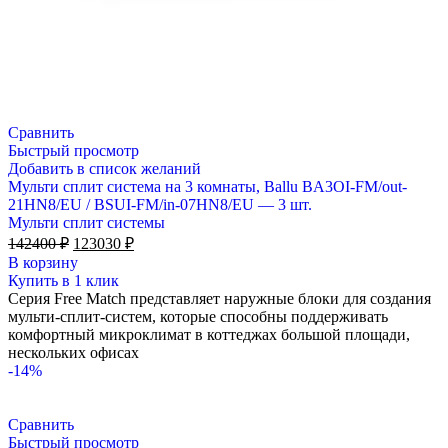
Сравнить
Быстрый просмотр
Добавить в список желаний
Мульти сплит система на 3 комнаты, Ballu BA3OI-FM/out-
21HN8/EU / BSUI-FM/in-07HN8/EU — 3 шт.
Мульти сплит системы
Первоначальная
Текущая
142400
₽
123030
₽
цена
цена:
В корзину
составляла
123030 ₽.
Купить в 1 клик
142400 ₽.
Серия Free Match представляет наружные блоки для создания
мульти-сплит-систем, которые способны поддерживать
комфортный микроклимат в коттеджах большой площади,
нескольких офисах
-14%
Сравнить
Быстрый просмотр