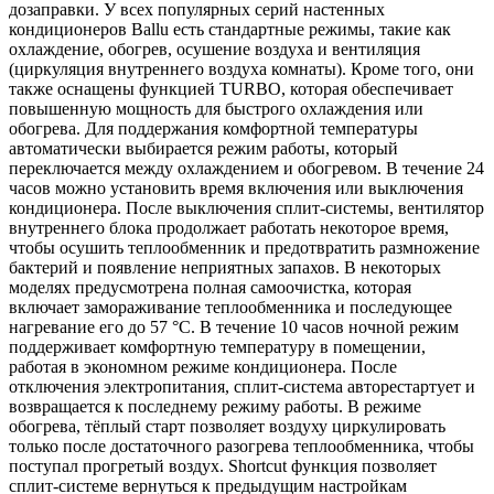
дозаправки. У всех популярных серий настенных
кондиционеров Ballu есть стандартные режимы, такие как
охлаждение, обогрев, осушение воздуха и вентиляция
(циркуляция внутреннего воздуха комнаты). Кроме того, они
также оснащены функцией TURBO, которая обеспечивает
повышенную мощность для быстрого охлаждения или
обогрева. Для поддержания комфортной температуры
автоматически выбирается режим работы, который
переключается между охлаждением и обогревом. В течение 24
часов можно установить время включения или выключения
кондиционера. После выключения сплит-системы, вентилятор
внутреннего блока продолжает работать некоторое время,
чтобы осушить теплообменник и предотвратить размножение
бактерий и появление неприятных запахов. В некоторых
моделях предусмотрена полная самоочистка, которая
включает замораживание теплообменника и последующее
нагревание его до 57 °C. В течение 10 часов ночной режим
поддерживает комфортную температуру в помещении,
работая в экономном режиме кондиционера. После
отключения электропитания, сплит-система авторестартует и
возвращается к последнему режиму работы. В режиме
обогрева, тёплый старт позволяет воздуху циркулировать
только после достаточного разогрева теплообменника, чтобы
поступал прогретый воздух. Shortcut функция позволяет
сплит-системе вернуться к предыдущим настройкам