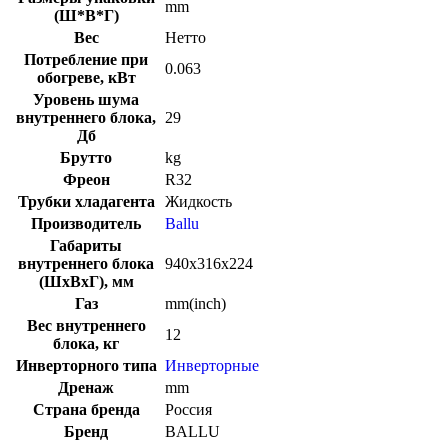
mm
(Ш*В*Г)
Вес
Нетто
Потребление при
0.063
обогреве, кВт
Уровень шума
внутреннего блока,
29
Дб
Брутто
kg
Фреон
R32
Трубки хладагента
Жидкость
Производитель
Ballu
Габариты
внутреннего блока
940х316х224
(ШхВхГ), мм
Газ
mm(inch)
Вес внутреннего
12
блока, кг
Инверторного типа
Инверторные
Дренаж
mm
Страна бренда
Россия
Бренд
BALLU