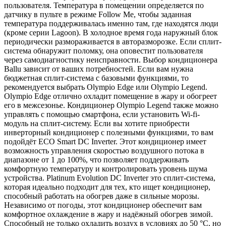
пользователя. Температура в помещении определяется по
датчику в пульте в режиме Follow Me, чтобы заданная
температура поддерживалась именно там, где находятся люди
(кроме серии Lagoon). В холодное время года наружный блок
периодически размораживается в авторазморозке. Если сплит-
система обнаружит поломку, она оповестит пользователя
через самодиагностику неисправности. Выбор кондиционера
Ballu зависит от ваших потребностей. Если вам нужна
бюджетная сплит-система с базовыми функциями, то
рекомендуется выбрать Olympio Edge или Olympio Legend.
Olympio Edge отлично охладит помещение в жару и обогреет
его в межсезонье. Кондиционер Olympio Legend также можно
управлять с помощью смартфона, если установить Wi-fi-
модуль на сплит-систему. Если вы хотите приобрести
инверторный кондиционер с полезными функциями, то вам
подойдёт ECO Smart DC Inverter. Этот кондиционер имеет
возможность управления скоростью воздушного потока в
диапазоне от 1 до 100%, что позволяет поддерживать
комфортную температуру и контролировать уровень шума
устройства. Platinum Evolution DC Inverter это сплит-система,
которая идеально подходит для тех, кто ищет кондиционер,
способный работать на обогрев даже в сильные морозы.
Независимо от погоды, этот кондиционер обеспечит вам
комфортное охлаждение в жару и надёжный обогрев зимой.
Способный не только охладить воздух в условиях до 50 °C, но