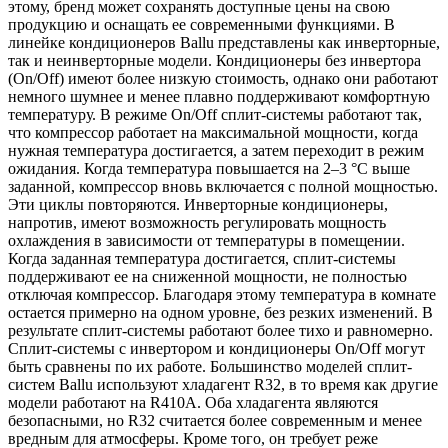
этому, бренд может сохранять доступные цены на свою
продукцию и оснащать ее современными функциями. В
линейке кондиционеров Ballu представлены как инверторные,
так и неинверторные модели. Кондиционеры без инвертора
(On/Off) имеют более низкую стоимость, однако они работают
немного шумнее и менее плавно поддерживают комфортную
температуру. В режиме On/Off сплит-системы работают так,
что компрессор работает на максимальной мощности, когда
нужная температура достигается, а затем переходит в режим
ожидания. Когда температура повышается на 2–3 °C выше
заданной, компрессор вновь включается с полной мощностью.
Эти циклы повторяются. Инверторные кондиционеры,
напротив, имеют возможность регулировать мощность
охлаждения в зависимости от температуры в помещении.
Когда заданная температура достигается, сплит-системы
поддерживают ее на сниженной мощности, не полностью
отключая компрессор. Благодаря этому температура в комнате
остается примерно на одном уровне, без резких изменений. В
результате сплит-системы работают более тихо и равномерно.
Сплит-системы с инвертором и кондиционеры On/Off могут
быть сравнены по их работе. Большинство моделей сплит-
систем Ballu используют хладагент R32, в то время как другие
модели работают на R410A. Оба хладагента являются
безопасными, но R32 считается более современным и менее
вредным для атмосферы. Кроме того, он требует реже