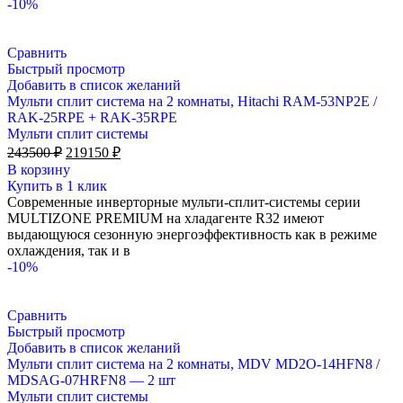
-10%
Сравнить
Быстрый просмотр
Добавить в список желаний
Мульти сплит система на 2 комнаты, Hitachi RAM-53NP2E /
RAK-25RPE + RAK-35RPE
Мульти сплит системы
Первоначальная
Текущая
243500
₽
219150
₽
цена
цена:
В корзину
составляла
219150 ₽.
Купить в 1 клик
243500 ₽.
Современные инверторные мульти-сплит-системы серии
MULTIZONE PREMIUM на хладагенте R32 имеют
выдающуюся сезонную энергоэффективность как в режиме
охлаждения, так и в
-10%
Сравнить
Быстрый просмотр
Добавить в список желаний
Мульти сплит система на 2 комнаты, MDV MD2O-14HFN8 /
MDSAG-07HRFN8 — 2 шт
Мульти сплит системы