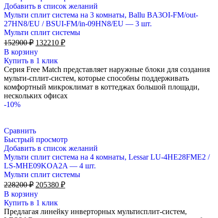
Добавить в список желаний
Мульти сплит система на 3 комнаты, Ballu BA3OI-FM/out-
27HN8/EU / BSUI-FM/in-09HN8/EU — 3 шт.
Мульти сплит системы
Первоначальная
Текущая
152900
₽
132210
₽
цена
цена:
В корзину
составляла
132210 ₽.
Купить в 1 клик
152900 ₽.
Серия Free Match представляет наружные блоки для создания
мульти-сплит-систем, которые способны поддерживать
комфортный микроклимат в коттеджах большой площади,
нескольких офисах
-10%
Сравнить
Быстрый просмотр
Добавить в список желаний
Мульти сплит система на 4 комнаты, Lessar LU-4HE28FME2 /
LS-MHE09KOA2A — 4 шт.
Мульти сплит системы
Первоначальная
Текущая
228200
₽
205380
₽
цена
цена:
В корзину
составляла
205380 ₽.
Купить в 1 клик
228200 ₽.
Предлагая линейку инверторных мультисплит-систем,