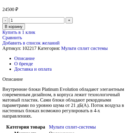
24500
₽
Количество
товара
В корзину
Настенный
Купить в 1 клик
внутренний
Сравнить
блок
Добавить в список желаний
мульти
Артикул:
102217
Категория:
Мульти сплит системы
сплит-
системы,
Описание
Ballu
О бренде
BSUI-
Доставка и оплата
FM/in-
18HN8/EU
Описание
Внутренние блоки Platinum Evolution обладают элегантным
современным дизайном, в корпуса лежит технологичный
матовый пластик. Сами блоки обладают рекордными
параметрами по уровню шума от 21 дБ(А). Поток воздуха в
настенных блоках возможно регулировать в 4-х
направлениях.
Категория товара
Мульти сплит-системы