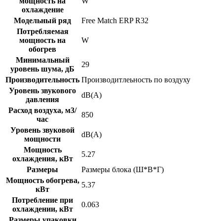
мощность на
W
охлаждение
Модельный ряд
Free Match ERP R32
Потребляемая
мощность на
W
обогрев
Минимальный
29
уровень шума, дБ
Производительность
Производитлеьность по воздуху
Уровень звукового
dB(A)
давления
Расход воздуха, м3/
850
час
Уровень звуковой
dB(A)
мощности
Мощность
5.27
охлаждения, кВт
Размеры
Размеры блока (Ш*В*Г)
Мощность обогрева,
5.37
кВт
Потребление при
0.063
охлаждении, кВт
Размеры упаковки