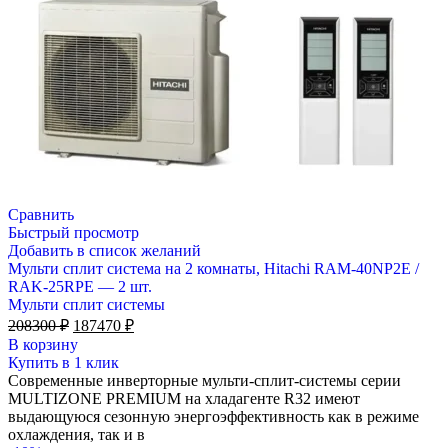
Сравнить
Быстрый просмотр
Добавить в список желаний
Мульти сплит система на 2 комнаты, Hitachi RAM-40NP2E /
RAK-25RPE — 2 шт.
Мульти сплит системы
Первоначальная
Текущая
208300
₽
187470
₽
цена
цена:
В корзину
составляла
187470 ₽.
Купить в 1 клик
208300 ₽.
Современные инверторные мульти-сплит-системы серии
MULTIZONE PREMIUM на хладагенте R32 имеют
выдающуюся сезонную энергоэффективность как в режиме
охлаждения, так и в