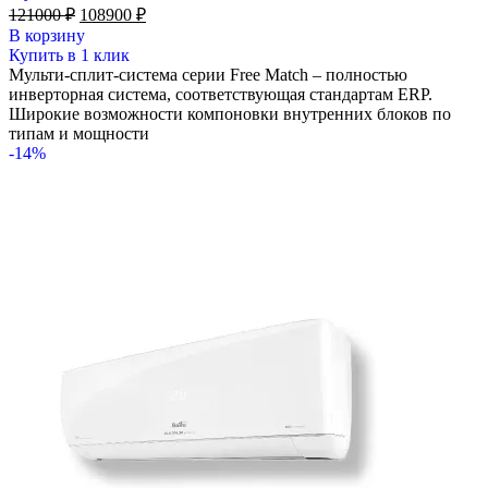
Первоначальная
Текущая
121000
₽
108900
₽
цена
цена:
В корзину
составляла
108900 ₽.
Купить в 1 клик
121000 ₽.
Мульти-сплит-система серии Free Match – полностью
инверторная система, соответствующая стандартам ERP.
Широкие возможности компоновки внутренних блоков по
типам и мощности
-14%