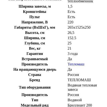
теплообменник
Ширина завесы, м
1,5
Кронштейны
Есть
Пульт
Есть
Напряжение, В
220
Габариты (ВхШхГ), мм
265x1525x250
Высота, см
26,5
Ширина, см
152.5
Глубина, см
25
Вес, кг
21
Гарантия
3 года
Встраиваемый
Да
Производитель
Тепломаш
На вращающуюся дверь
Да
Страна
Россия
Бренд
ТЕПЛОМАШ
Водяная тепловая
Тип оборудования
завеса
Производитель
Россия
Тип
Водяной
Модельный ряд
Бриллиант 200