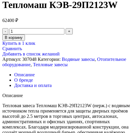
Тепломаш КЭВ-29П2123W
62400
₽
Количество
товара
В корзину
Водяная
Купить в 1 клик
тепловая
Сравнить
завеса,
Добавить в список желаний
Тепломаш
Артикул:
307048
Категории:
Водяные завесы
,
Отопительное
КЭВ-29П2123W
оборудование
,
Тепловые завесы
Описание
О бренде
Доставка и оплата
Описание
Тепловая завеса Тепломаш КЭВ-29П2123W (нерж.) с водяным
источником тепла применяется для защиты дверных проёмов
высотой до 2.5 метров в торговых центрах, автосалонах,
административных и офисных зданиях, спортивных
комплексах. Благодаря модернизированной конструкции, она
создаёт мощный воздушный барьер, обеспечивая надёжную