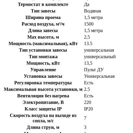
Термостат в комплекте
Да
Тип завесы
Водяная
Ширина проема
1,5 метра
Расход воздуха, м³/ч
1500
Длина завесы
1,5 метра
Max высота, м
2,5
Мощность (максимальная), кВт
13.5
Тип установки завесы
универсальная
Тип монтажа
универсальный
Мощность, кВт
13,5
Управление
Пульт ДУ
Установка завесы
Универсальная
Регулировка температуры
Есть
Максимальная высота установки, м
2.5
Вентиляция без нагрева
Есть
Электропитание, В
220
Класс защиты IP
IP20
Скорость воздуха на выходе из
7
сопла, м/с
Длина струи, м
3