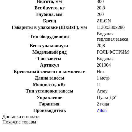
Высота, мм
300
Вес брутто, кг
20,8
Глубина, мм
260
Бренд
ZILON
Габариты в упаковке (ШxВxГ), мм
1130x330x280
Водяная
Тип оборудования
тепловая завеса
Вес в упаковке, кг
20,8
Модельный ряд
ГОЛЬФСТРИМ
Тип завесы
Водяная
Артикул
201004
Крепежный элемент в комплекте
Нет
Длина завесы
1 метр
Мощность, кВт
11
Тип установки завесы
Array
Управление
Пульт ДУ
Гарантия
2 года
Производитель
Zilon
Доставка и оплата
Похожие товары