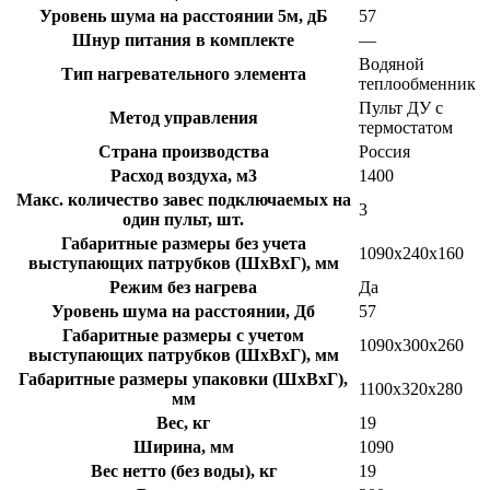
Уровень шума на расстоянии 5м, дБ
57
Шнур питания в комплекте
—
Водяной
Тип нагревательного элемента
теплообменник
Пульт ДУ с
Метод управления
термостатом
Страна производства
Россия
Расход воздуха, м3
1400
Макс. количество завес подключаемых на
3
один пульт, шт.
Габаритные размеры без учета
1090х240х160
выступающих патрубков (ШхВхГ), мм
Режим без нагрева
Да
Уровень шума на расстоянии, Дб
57
Габаритные размеры с учетом
1090х300х260
выступающих патрубков (ШхВхГ), мм
Габаритные размеры упаковки (ШхВхГ),
1100х320х280
мм
Вес, кг
19
Ширина, мм
1090
Вес нетто (без воды), кг
19