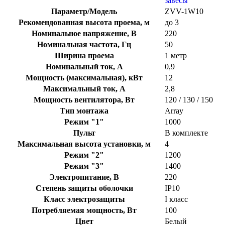
завесы
Параметр/Модель
ZVV-1W10
Рекомендованная высота проема, м
до 3
Номинальное напряжение, В
220
Номинальная частота, Гц
50
Ширина проема
1 метр
Номинальный ток, А
0,9
Мощность (максимальная), кВт
12
Максимальный ток, А
2,8
Мощность вентилятора, Вт
120 / 130 / 150
Тип монтажа
Array
Режим "1"
1000
Пульт
В комплекте
Максимальная высота установки, м
4
Режим "2"
1200
Режим "3"
1400
Электропитание, В
220
Степень защиты оболочки
IP10
Класс электрозащиты
I класс
Потребляемая мощность, Вт
100
Цвет
Белый