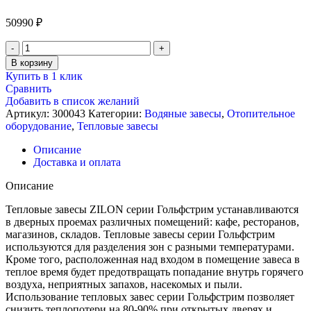
50990
₽
Количество
товара
В корзину
Водяная
Купить в 1 клик
тепловая
Сравнить
завеса,
Добавить в список желаний
Zilon
Артикул:
300043
Категории:
Водяные завесы
,
Отопительное
ZVV-
оборудование
,
Тепловые завесы
1W10
Описание
Доставка и оплата
Описание
Тепловые завесы ZILON серии Гольфстрим устанавливаются
в дверных проемах различных помещений: кафе, ресторанов,
магазинов, складов. Тепловые завесы серии Гольфстрим
используются для разделения зон с разными температурами.
Кроме того, расположенная над входом в помещение завеса в
теплое время будет предотвращать попадание внутрь горячего
воздуха, неприятных запахов, насекомых и пыли.
Использование тепловых завес серии Гольфстрим позволяет
снизить теплопотери на 80-90% при открытых дверях и