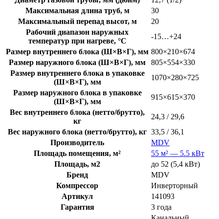
Максимальная длина труб, м
30
Максимальный перепад высот, м
20
Рабочий диапазон наружных
-15…+24
температур при нагреве, °C
Размер внутреннего блока (Ш×В×Г), мм
800×210×674
Размер наружного блока (Ш×В×Г), мм
805×554×330
Размер внутреннего блока в упаковке
1070×280×725
(Ш×В×Г), мм
Размер наружного блока в упаковке
915×615×370
(Ш×В×Г), мм
Вес внутреннего блока (нетто/брутто),
24,3 / 29,6
кг
Вес наружного блока (нетто/брутто), кг
33,5 / 36,1
Производитель
MDV
Площадь помещения, м²
55 м² — 5.5 кВт
Площадь, м2
до 52 (5,4 кВт)
Бренд
MDV
Компрессор
Инверторный
Артикул
141093
Гарантия
3 года
Канальный