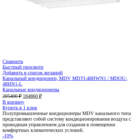
Сравнить
Быстрый просмотр
Добавить в список желаний
Канальный кондиционер, MDV MDTI-48HWN1 / MDOU-
48HN1-L
Канальные кондиционеры
Первоначальная
Текущая
205400
₽
184860
₽
цена
цена:
В корзину
составляла
184860 ₽.
Купить в 1 клик
205400 ₽.
Полупромышленные кондиционеры MDV канального типа
представляют собой систему кондиционирования воздуха с
проводным управлением для создания в помещении
комфортных климатических условий.
-10%