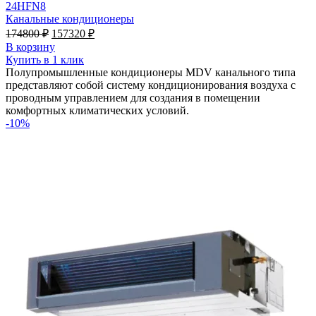
24HFN8
Канальные кондиционеры
Первоначальная
Текущая
174800
₽
157320
₽
цена
цена:
В корзину
составляла
157320 ₽.
Купить в 1 клик
174800 ₽.
Полупромышленные кондиционеры MDV канального типа
представляют собой систему кондиционирования воздуха с
проводным управлением для создания в помещении
комфортных климатических условий.
-10%