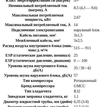
Класс энергоэффективности (нагрев)
А+
Номинальный потребляемый ток
8,5 (4,3 — 9,6)
(нагрев), А
Максимальная потребляемая
2,67
мощность, кВт
Максимальный потребляемый ток, А
14
Подключение электропитания
наружный блок
Кабель питания, мм²
3х1,5
Межблочный кабель, мм²
3х2,5
Расход воздуха внутреннего блока (мин.-
515 — 911
макс.), м³/ч
ESP (статическое давление, номинал)
25
ESP (статическое давление, диапазон)
0 — 100
Уровень шума внутреннего блока,
35 / 39 / 42
дБ(А)
Уровень шума наружного блока, дБ(А)
57
Тип компрессора
Ротационный
Бренд компрессора
GMCC
Тип хладагента
R32
Заводская заправка хладагента, кг
1,1
Диаметр жидкостной трубы, мм (дюйм)
6,35 (1/4)
Диаметр газовой трубы, мм (дюйм)
12,7 (1/2)