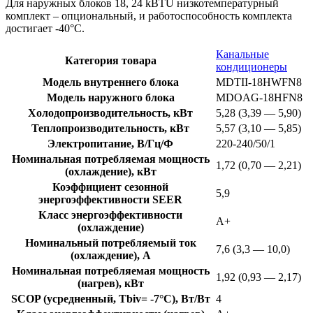
Для наружных блоков 18, 24 kBTU низкотемпературный
комплект – опциональный, и работоспособность комплекта
достигает -40°С.
Канальные
Категория товара
кондиционеры
Модель внутреннего блока
MDTII-18HWFN8
Модель наружного блока
MDOAG-18HFN8
Холодопроизводительность, кВт
5,28 (3,39 — 5,90)
Теплопроизводительность, кВт
5,57 (3,10 — 5,85)
Электропитание, В/Гц/Ф
220-240/50/1
Номинальная потребляемая мощность
1,72 (0,70 — 2,21)
(охлаждение), кВт
Коэффициент сезонной
5,9
энергоэффективности SEER
Класс энергоэффективности
А+
(охлаждение)
Номинальный потребляемый ток
7,6 (3,3 — 10,0)
(охлаждение), А
Номинальная потребляемая мощность
1,92 (0,93 — 2,17)
(нагрев), кВт
SCOP (усредненный, Tbiv= -7°C), Вт/Вт
4