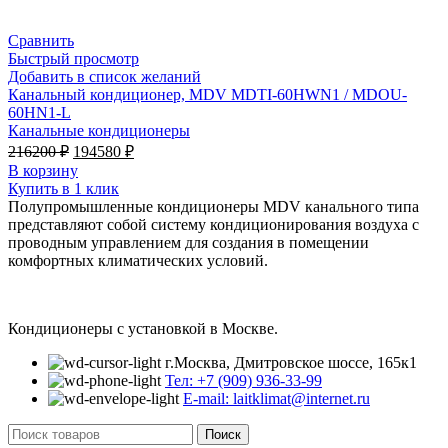
Сравнить
Быстрый просмотр
Добавить в список желаний
Канальный кондиционер, MDV MDTI-60HWN1 / MDOU-
60HN1-L
Канальные кондиционеры
Первоначальная
Текущая
216200
₽
194580
₽
цена
цена:
В корзину
составляла
194580 ₽.
Купить в 1 клик
216200 ₽.
Полупромышленные кондиционеры MDV канального типа
представляют собой систему кондиционирования воздуха с
проводным управлением для создания в помещении
комфортных климатических условий.
Кондиционеры с установкой в Москве.
г.Москва, Дмитровское шоссе, 165к1
Тел: +7 (909) 936-33-99
E-mail: laitklimat@internet.ru
Поиск