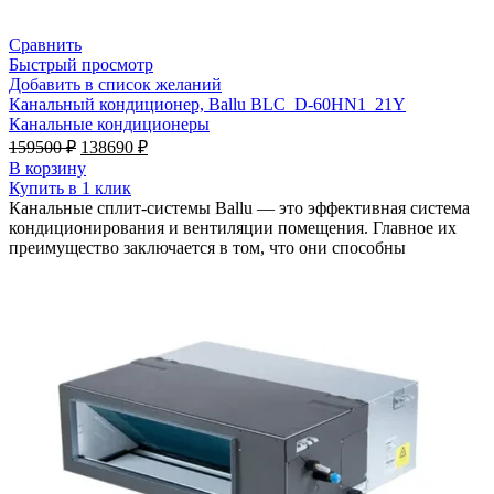
Сравнить
Быстрый просмотр
Добавить в список желаний
Канальный кондиционер, Ballu BLC_D-60HN1_21Y
Канальные кондиционеры
Первоначальная
Текущая
159500
₽
138690
₽
цена
цена:
В корзину
составляла
138690 ₽.
Купить в 1 клик
159500 ₽.
Канальные сплит-системы Ballu — это эффективная система
кондиционирования и вентиляции помещения. Главное их
преимущество заключается в том, что они способны