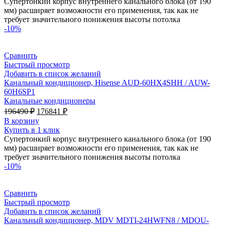
109290 ₽.
Супертонкий корпус внутреннего канального блока (от 190
мм) расширяет возможности его применения, так как не
требует значительного понижения высоты потолка
-10%
Сравнить
Быстрый просмотр
Добавить в список желаний
Канальный кондиционер, Hisense AUD-60HX4SHH / AUW-
60H6SP1
Канальные кондиционеры
Первоначальная
Текущая
196490
₽
176841
₽
цена
цена:
В корзину
составляла
176841 ₽.
Купить в 1 клик
196490 ₽.
Супертонкий корпус внутреннего канального блока (от 190
мм) расширяет возможности его применения, так как не
требует значительного понижения высоты потолка
-10%
Сравнить
Быстрый просмотр
Добавить в список желаний
Канальный кондиционер, MDV MDTI-24HWFN8 / MDOU-