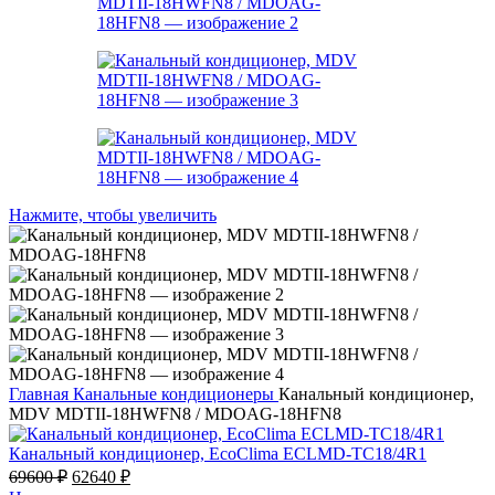
Нажмите, чтобы увеличить
Главная
Канальные кондиционеры
Канальный кондиционер,
MDV MDTII-18HWFN8 / MDOAG-18HFN8
Канальный кондиционер, EcoClima ECLMD-TC18/4R1
Первоначальная
Текущая
69600
₽
62640
₽
цена
цена: