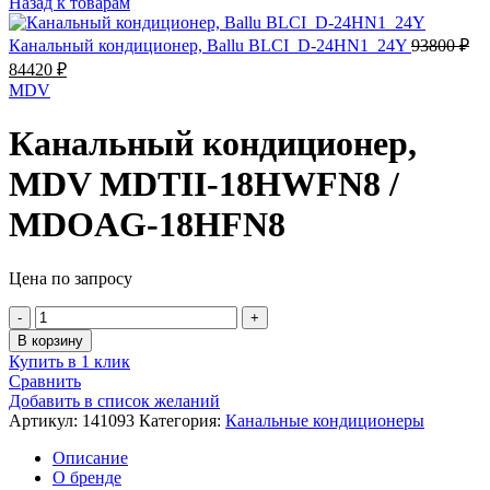
Назад к товарам
составляла
62640 ₽.
69600 ₽.
Канальный кондиционер, Ballu BLCI_D-24HN1_24Y
93800
₽
Первоначальная
Текущая
84420
₽
цена
цена:
MDV
составляла
84420 ₽.
93800 ₽.
Канальный кондиционер,
MDV MDTII-18HWFN8 /
MDOAG-18HFN8
Цена по запросу
Количество
товара
В корзину
Канальный
Купить в 1 клик
кондиционер,
Сравнить
MDV
Добавить в список желаний
MDTII-
Артикул:
141093
Категория:
Канальные кондиционеры
18HWFN8
/
Описание
MDOAG-
О бренде