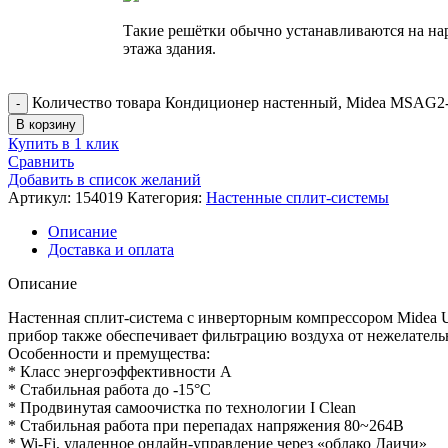
Такие решётки обычно устанавливаются на на
этажа здания.
Количество товара Кондиционер настенный, Midea MSAG
В корзину
Купить в 1 клик
Сравнить
Добавить в список желаний
Артикул:
154019
Категория:
Настенные сплит-системы
Описание
Доставка и оплата
Описание
Настенная сплит-система с инверторным компрессором Midea 
прибор также обеспечивает фильтрацию воздуха от нежелатель
Особенности и премущества:
* Класс энергоэффективности А
* Стабильная работа до -15°С
* Продвинутая самоочистка по технологии I Clean
* Стабильная работа при перепадах напряжения 80~264В
* Wi-Fi, удаленное онлайн-управление через «облако Даичи»