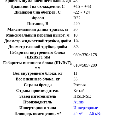
Уровень шума внешнего блока, Дб
48
Диапазон t на охлаждение, C
+15 ~ +43
Диапазон t на обогрев, C
-22 ~ +24
Фреон
R32
Питание, В
220
Максимальная длина трассы, м
20
Максимальный перепад высот, м
10
Диаметр жидкостной трубки, дюйм
1/4
Диаметр газовой трубки, дюйм
3/8
Габариты внутреннего блока
980×330×178
(ШхВхГ), мм
Габариты внешнего блока (ШхВхГ),
810×585×280
мм
Вес внутреннего блока, кг
11
Вес внешнего блока, кг
33
Страна бренда
Россия
Страна производитель
Китай
Завод изготовитель
HISENSE
Производитель
Aurus
Инверторного типа
Инверторные
Площадь помещения, м²
25 м² — 2.6 кВт