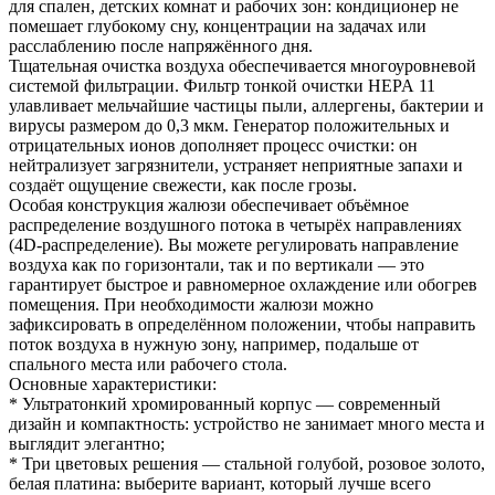
для спален, детских комнат и рабочих зон: кондиционер не
помешает глубокому сну, концентрации на задачах или
расслаблению после напряжённого дня.
Тщательная очистка воздуха обеспечивается многоуровневой
системой фильтрации. Фильтр тонкой очистки HEPA 11
улавливает мельчайшие частицы пыли, аллергены, бактерии и
вирусы размером до 0,3 мкм. Генератор положительных и
отрицательных ионов дополняет процесс очистки: он
нейтрализует загрязнители, устраняет неприятные запахи и
создаёт ощущение свежести, как после грозы.
Особая конструкция жалюзи обеспечивает объёмное
распределение воздушного потока в четырёх направлениях
(4D‑распределение). Вы можете регулировать направление
воздуха как по горизонтали, так и по вертикали — это
гарантирует быстрое и равномерное охлаждение или обогрев
помещения. При необходимости жалюзи можно
зафиксировать в определённом положении, чтобы направить
поток воздуха в нужную зону, например, подальше от
спального места или рабочего стола.
Основные характеристики:
* Ультратонкий хромированный корпус — современный
дизайн и компактность: устройство не занимает много места и
выглядит элегантно;
* Три цветовых решения — стальной голубой, розовое золото,
белая платина: выберите вариант, который лучше всего