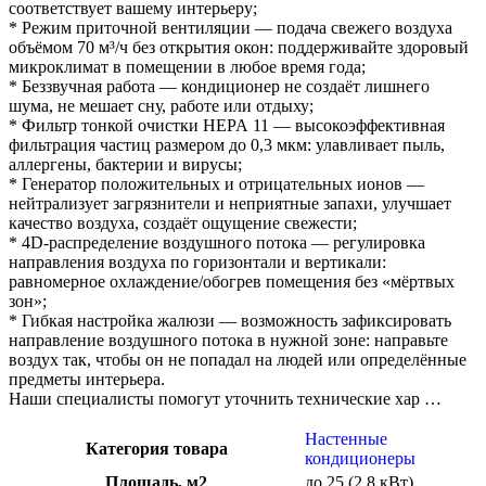
соответствует вашему интерьеру;
* Режим приточной вентиляции — подача свежего воздуха
объёмом 70 м³/ч без открытия окон: поддерживайте здоровый
микроклимат в помещении в любое время года;
* Беззвучная работа — кондиционер не создаёт лишнего
шума, не мешает сну, работе или отдыху;
* Фильтр тонкой очистки HEPA 11 — высокоэффективная
фильтрация частиц размером до 0,3 мкм: улавливает пыль,
аллергены, бактерии и вирусы;
* Генератор положительных и отрицательных ионов —
нейтрализует загрязнители и неприятные запахи, улучшает
качество воздуха, создаёт ощущение свежести;
* 4D‑распределение воздушного потока — регулировка
направления воздуха по горизонтали и вертикали:
равномерное охлаждение/обогрев помещения без «мёртвых
зон»;
* Гибкая настройка жалюзи — возможность зафиксировать
направление воздушного потока в нужной зоне: направьте
воздух так, чтобы он не попадал на людей или определённые
предметы интерьера.
Наши специалисты помогут уточнить технические хар …
Настенные
Категория товара
кондиционеры
Площадь, м2
до 25 (2,8 кВт)