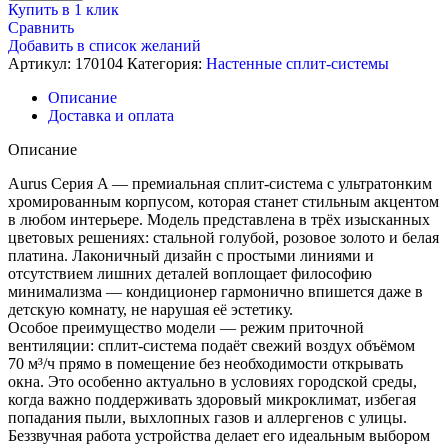
Кондиционер
Купить в 1 клик
настенный,
Сравнить
Aurus
Добавить в список желаний
AAI-
Артикул:
170104
Категория:
Настенные сплит-системы
10HN8/BLUE
Описание
Доставка и оплата
Описание
Aurus Серия A — премиальная сплит‑система с ультратонким
хромированным корпусом, которая станет стильным акцентом
в любом интерьере. Модель представлена в трёх изысканных
цветовых решениях: стальной голубой, розовое золото и белая
платина. Лаконичный дизайн с простыми линиями и
отсутствием лишних деталей воплощает философию
минимализма — кондиционер гармонично впишется даже в
детскую комнату, не нарушая её эстетику.
Особое преимущество модели — режим приточной
вентиляции: сплит‑система подаёт свежий воздух объёмом
70 м³/ч прямо в помещение без необходимости открывать
окна. Это особенно актуально в условиях городской среды,
когда важно поддерживать здоровый микроклимат, избегая
попадания пыли, выхлопных газов и аллергенов с улицы.
Беззвучная работа устройства делает его идеальным выбором