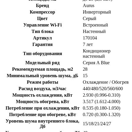
Бренд
Aurus
Компрессор
Инверторный
Цвет
Серый
Управление Wi-Fi
Встроенный
Тип блока
Настенный
Артикул
170104
Гарантия
7 лет
Кондиционер
Тип оборудования
настенный
Модельный ряд
Серия A Blue
Рекомендуемая площадь, м2
28
Минимальный уровень шума, дБ
15
Режим работы
Охлаждение / Обогрев
Расход воздуха, м3/час
440/480/520/560/600
Мощность охлаждения, кВт
2.930 (0.996-0.310)
Мощность обогрева, кВт
3.517 (1.612-4.000)
Потребление при охлаждении, кВт
0.535 (0.180-1.050)
Потребление при обогреве, кВт
0.720 (0.300-1.320)
Уровень шума внутреннего блока,
15/18/21/24/27
Дб