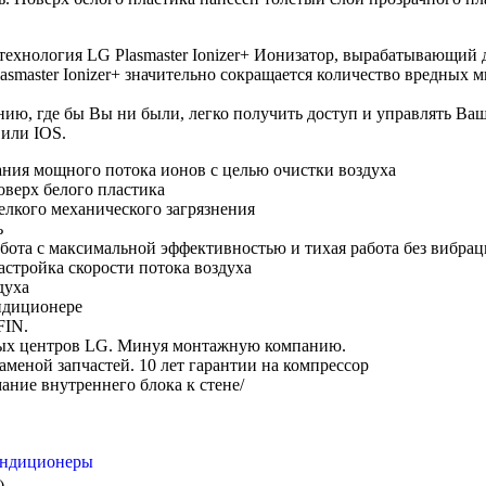
 технология LG Plasmaster Ionizer+ Ионизатор, вырабатывающи
asmaster Ionizer+ значительно сокращается количество вредных 
ению, где бы Вы ни были, легко получить доступ и управлять 
 или IOS.
дания мощного потока ионов с целью очистки воздуха
оверх белого пластика
елкого механического загрязнения
ь
ота с максимальной эффективностью и тихая работа без вибра
астройка скорости потока воздуха
духа
ндиционере
FIN.
ных центров LG. Минуя монтажную компанию.
заменой запчастей. 10 лет гарантии на компрессор
ание внутреннего блока к стене/
ондиционеры
)