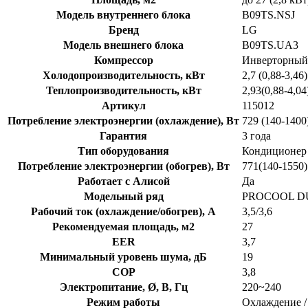
Модель внутреннего блока
B09TS.NSJ
Бренд
LG
Модель внешнего блока
B09TS.UA3
Компрессор
Инверторный
Холодопроизводительность, кВт
2,7 (0,88-3,46)
Теплопроизводительность, кВт
2,93(0,88-4,04
Артикул
115012
Потребление электроэнергии (охлаждение), Вт
729 (140-1400
Гарантия
3 года
Тип оборудования
Кондиционер
Потребление электроэнергии (обогрев), Вт
771(140-1550)
Работает с Алисой
Да
Модельный ряд
PROCOOL D
Рабочий ток (охлаждение/обогрев), A
3,5/3,6
Рекомендуемая площадь, м2
27
EER
3,7
Минимальный уровень шума, дБ
19
COP
3,8
Электропитание, Ø, В, Гц
220~240
Режим работы
Охлаждение /