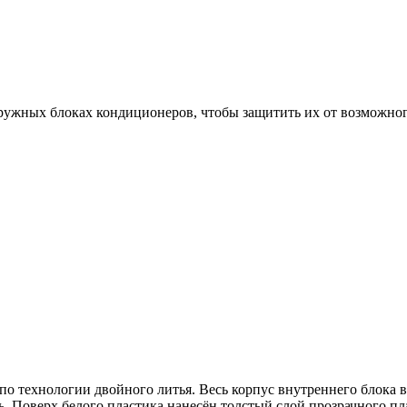
ружных блоках кондиционеров, чтобы защитить их от возможно
по технологии двойного литья. Весь корпус внутреннего блока 
. Поверх белого пластика нанесён толстый слой прозрачного пл