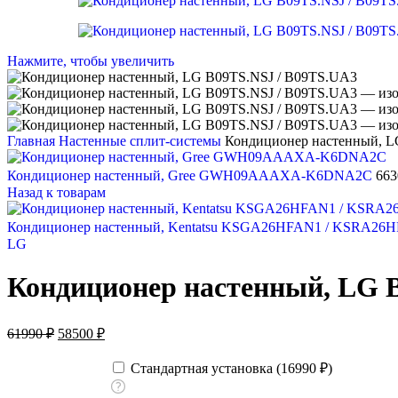
Нажмите, чтобы увеличить
Главная
Настенные сплит-системы
Кондиционер настенный, L
Кондиционер настенный, Gree GWH09AAAXA-K6DNA2C
66
Назад к товарам
Кондиционер настенный, Kentatsu KSGA26HFAN1 / KSRA26
LG
Кондиционер настенный, LG 
Первоначальная
Текущая
61990
₽
58500
₽
цена
цена:
составляла
58500 ₽.
Стандартная установка (
16990
₽
)
61990 ₽.