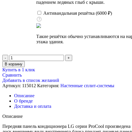
падением ледяных глыб с крыши.
Антивандальная решётка (
6000
₽
)
Такие решётки обычно устанавливаются на на
этажа здания.
Количество
товара
В корзину
Кондиционер
Купить в 1 клик
настенный,
Сравнить
LG
Добавить в список желаний
B09TS.NSJ
Артикул:
115012
Категория:
Настенные сплит-системы
/
B09TS.UA3
Описание
О бренде
Доставка и оплата
Описание
Передняя панель кондиционера LG серии ProCool произведена 
лоск внешнему виду внутреннего блока придает лицевая панель