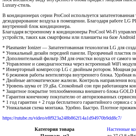
Luxury-стиль.
В кондиционерах серии ProCool используется запатентованная
дезодорирование воздуха в помещении. Благодаря работе LG Pl
внутренний блок кондиционера.
Благодаря встроенному в кондиционеры ProCool Wi-Fi управл
устройств, таких как смартфоны или планшеты на базе Android
* Plasmaster Ionizer — Запатентованная технология LG для соз
* Уникальный дизайн передней панели. Прозрачный пластик п
* Дополнительный фильтр 3M для очистки воздуха от самого м
* Управление и самодиагностика через встроенный WiFi модул
* Инверторный компрессор LG с двойным ротором. Мощная раб
* 6 режимов работы вентилятора внутреннего блока. Удобная н
* Двойные автоматические жалюзи. Контроль направления воз
* Уровень шума от 19 дБа. Спокойный сон при работающем ко
* Защитное покрытие теплообменника внешнего блока GOLD 
* Гарантия конечному покупателю от авторизованных сервис
* 1 год гарантии + 2 года бесплатного гарантийного сервиса с 
* Уникальная схема монтажа. Удобно. Быстро. Плотное прижим
https://rutube.ru/video/e8f923a248b862f14a1d94970b9dd8c7/
Категория товара
Настенные к
Площадь, м2
до 27 (2,8 кВт