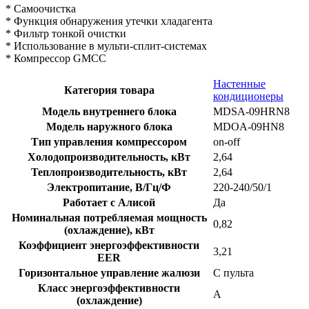
* Самоочистка
* Функция обнаружения утечки хладагента
* Фильтр тонкой очистки
* Использование в мульти-сплит-системах
* Компрессор GMCC
Настенные
Категория товара
кондиционеры
Модель внутреннего блока
MDSA-09HRN8
Модель наружного блока
MDOA-09HN8
Тип управления компрессором
on-off
Холодопроизводительность, кВт
2,64
Теплопроизводительность, кВт
2,64
Электропитание, В/Гц/Ф
220-240/50/1
Работает с Алисой
Да
Номинальная потребляемая мощность
0,82
(охлаждение), кВт
Коэффициент энергоэффективности
3,21
EER
Горизонтальное управление жалюзи
С пульта
Класс энергоэффективности
A
(охлаждение)