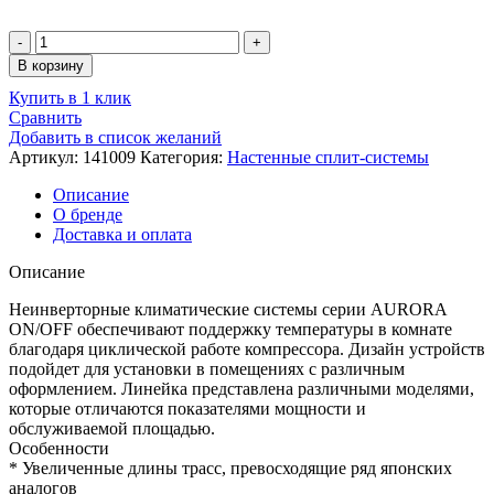
Количество
товара
В корзину
Кондиционер
Купить в 1 клик
настенный,
Сравнить
MDV
Добавить в список желаний
MDSA-
Артикул:
141009
Категория:
Настенные сплит-системы
09HRN8
/
Описание
MDOA-
О бренде
09HN8
Доставка и оплата
Описание
Неинверторные климатические системы серии AURORA
ON/OFF обеспечивают поддержку температуры в комнате
благодаря циклической работе компрессора. Дизайн устройств
подойдет для установки в помещениях с различным
оформлением. Линейка представлена различными моделями,
которые отличаются показателями мощности и
обслуживаемой площадью.
Особенности
* Увеличенные длины трасс, превосходящие ряд японских
аналогов