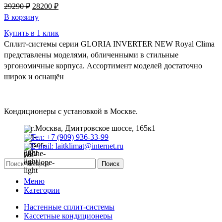
Первоначальная
Текущая
29290
₽
28200
₽
цена
цена:
В корзину
составляла
28200 ₽.
Купить в 1 клик
29290 ₽.
Сплит-системы серии GLORIA INVERTER NEW Royal Clima
представлены моделями, обличенными в стильные
эргономичные корпуса. Ассортимент моделей достаточно
широк и оснащён
Кондиционеры с установкой в Москве.
г.Москва, Дмитровское шоссе, 165к1
Тел: +7 (909) 936-33-99
E-mail: laitklimat@internet.ru
Поиск
Меню
Категории
Настенные сплит-системы
Кассетные кондиционеры