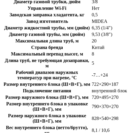
Диаметр газовой трубки, дюйм
3/8
Управление Wi-Fi
Нет
Заводская заправка хладагента, кг
0,5
Завод изготовитель
MIDEA
Диаметр жидкостной трубы, мм (дюйм)
6,35 (1/4″)
Диаметр газовой трубы, мм (дюйм)
9,53 (3/8″)
Максимальная длина труб, м
20
Страна бренда
Китай
Максимальный перепад высот, м
8
Длина труб, не требующая дозаправки,
5
м
Рабочий диапазон наружных
-7…+24
температур при нагреве, °C
Размер внутреннего блока (Ш×В×Г), мм
722×290×187
Подключение питания
внутренний блок
Размер наружного блока (Ш×В×Г), мм
720×495×270
Размер внутреннего блока в упаковке
790×370×270
(Ш×В×Г), мм
Размер наружного блока в упаковке
828×540×298
(Ш×В×Г), мм
Вес внутреннего блока (нетто/брутто),
8,1 / 10,6
кг