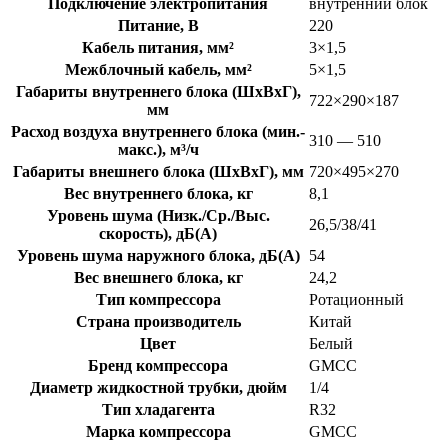
Подключение электропитания
внутренний блок
Питание, В
220
Кабель питания, мм²
3×1,5
Межблочный кабель, мм²
5×1,5
Габариты внутреннего блока (ШхВхГ),
722×290×187
мм
Расход воздуха внутреннего блока (мин.-
310 — 510
макс.), м³/ч
Габариты внешнего блока (ШхВхГ), мм
720×495×270
Вес внутреннего блока, кг
8,1
Уровень шума (Низк./Ср./Выс.
26,5/38/41
скорость), дБ(А)
Уровень шума наружного блока, дБ(А)
54
Вес внешнего блока, кг
24,2
Тип компрессора
Ротационный
Страна производитель
Китай
Цвет
Белый
Бренд компрессора
GMCC
Диаметр жидкостной трубки, дюйм
1/4
Тип хладагента
R32
Марка компрессора
GMCC