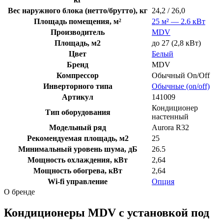
Вес наружного блока (нетто/брутто), кг
24,2 / 26,0
Площадь помещения, м²
25 м² — 2.6 кВт
Производитель
MDV
Площадь, м2
до 27 (2,8 кВт)
Цвет
Белый
Бренд
MDV
Компрессор
Обычный On/Off
Инверторного типа
Обычные (on/off)
Артикул
141009
Кондиционер
Тип оборудования
настенный
Модельный ряд
Aurora R32
Рекомендуемая площадь, м2
25
Минимальный уровень шума, дБ
26.5
Мощность охлаждения, кВт
2,64
Мощность обогрева, кВт
2,64
Wi-fi управление
Опция
О бренде
Кондиционеры MDV с установкой под