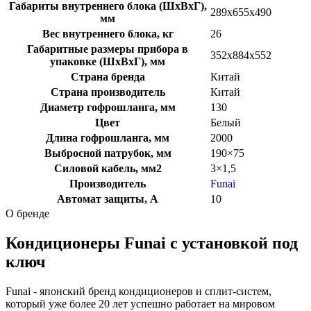
Габариты внутреннего блока (ШхВхГ),
289x655x490
мм
Вес внутреннего блока, кг
26
Габаритные размеры прибора в
352x884x552
упаковке (ШхВхГ), мм
Страна бренда
Китай
Страна производитель
Китай
Диаметр гофрошланга, мм
130
Цвет
Белый
Длина гофрошланга, мм
2000
Выбросной патрубок, мм
190×75
Силовой кабель, мм2
3×1,5
Производитель
Funai
Автомат защиты, А
10
О бренде
Кондиционеры Funai с установкой под
ключ
Funai - японский бренд кондиционеров и сплит-систем,
который уже более 20 лет успешно работает на мировом