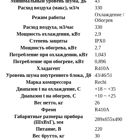
Минимальный уровень шума, дБ
43
Расход воздуха (макс), м3/ч
330
Охлаждение /
Режим работы
Обогрев
Расход воздуха, м3/час
330
Мощность охлаждения, кВт
2,9
Степень защиты
IPX0
Мощность обогрева, кВт
2.7
Потребление при охлаждении, кВт
1,043
Потребление при обогреве, кВт
0,896
Хладагент
R410A
Уровень шума внутреннего блока, Дб
43/46/51
Марка компрессора
Rechi
Диапазон t на охлаждение, C
+18 ~ +35
Диапазон t на обогрев, C
+10 ~ +25
Вес нетто, кг
26
Фреон
R410A
Габаритные размеры прибора
289x655x490
(ШхВхГ), мм
Питание, В
220
Вес брутто, кг
30