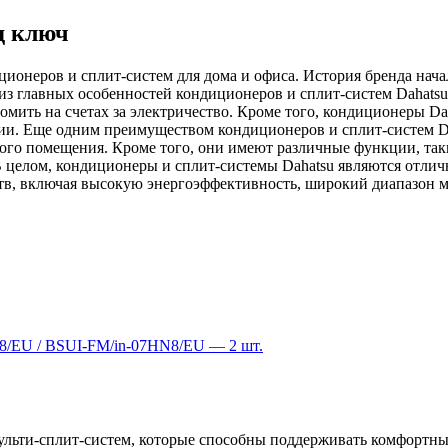
д ключ
ионеров и сплит-систем для дома и офиса. История бренда начал
 из главных особенностей кондиционеров и сплит-систем Dahats
номить на счетах за электричество. Кроме того, кондиционеры 
нии. Еще одним преимуществом кондиционеров и сплит-систем Da
го помещения. Кроме того, они имеют различные функции, такие
В целом, кондиционеры и сплит-системы Dahatsu являются отли
тв, включая высокую энергоэффективность, широкий диапазон 
N8/EU / BSUI-FM/in-07HN8/EU — 2 шт.
мульти-сплит-систем, которые способны поддерживать комфортн