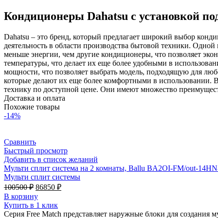
Кондиционеры Dahatsu с установкой по
Dahatsu – это бренд, который предлагает широкий выбор кондиц
деятельность в области производства бытовой техники. Одной
меньше энергии, чем другие кондиционеры, что позволяет эко
температуры, что делает их еще более удобными в использова
мощности, что позволяет выбрать модель, подходящую для любо
которые делают их еще более комфортными в использовании. 
технику по доступной цене. Они имеют множество преимущес
Доставка и оплата
Похожие товары
-14%
Сравнить
Быстрый просмотр
Добавить в список желаний
Мульти сплит система на 2 комнаты, Ballu BA2OI-FM/out-14H
Мульти сплит системы
Первоначальная
Текущая
100500
₽
86850
₽
цена
цена:
В корзину
составляла
86850 ₽.
Купить в 1 клик
100500 ₽.
Серия Free Match представляет наружные блоки для создания 