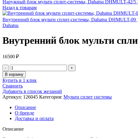
Наружный блок мульти сплит-системы, Dahatsu DHMULT-42/5
Назад к товарам
Внутренний блок мульти сплит-системы, Dahatsu DHMULT-09
Dahatsu
Внутренний блок мульти спл
16500
₽
Количество
товара
В корзину
Внутренний
Купить в 1 клик
блок
Сравнить
мульти
Добавить в список желаний
сплит-
Артикул:
126045
Категория:
Мульти сплит системы
системы,
Dahatsu
Описание
DHMULT-
О бренде
07
Доставка и оплата
Описание