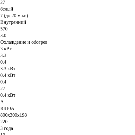
27
белый
7 (до 20 м.кв)
Внутренний
570
3.0
Охлаждение и обогрев
3 кВт
3.3
0.4
3.3 кВт
0.4 кВт
0.4
27
0.4 кВт
A
R410A
800х300х198
220
3 года
10