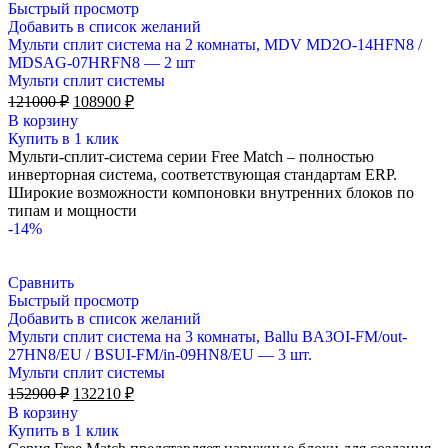
Быстрый просмотр
Добавить в список желаний
Мульти сплит система на 2 комнаты, MDV MD2O-14HFN8 /
MDSAG-07HRFN8 — 2 шт
Мульти сплит системы
Первоначальная
Текущая
121000
₽
108900
₽
цена
цена:
В корзину
составляла
108900 ₽.
Купить в 1 клик
121000 ₽.
Мульти-сплит-система серии Free Match – полностью
инверторная система, соответствующая стандартам ERP.
Широкие возможности компоновки внутренних блоков по
типам и мощности
-14%
Сравнить
Быстрый просмотр
Добавить в список желаний
Мульти сплит система на 3 комнаты, Ballu BA3OI-FM/out-
27HN8/EU / BSUI-FM/in-09HN8/EU — 3 шт.
Мульти сплит системы
Первоначальная
Текущая
152900
₽
132210
₽
цена
цена:
В корзину
составляла
132210 ₽.
Купить в 1 клик
152900 ₽.