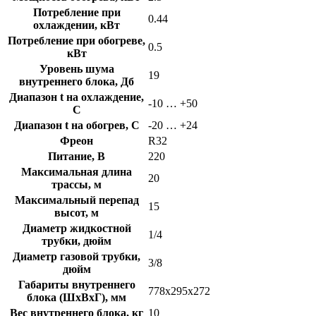
Потребление при
0.44
охлаждении, кВт
Потребление при обогреве,
0.5
кВт
Уровень шума
19
внутреннего блока, Дб
Диапазон t на охлаждение,
-10 … +50
C
Диапазон t на обогрев, C
-20 … +24
Фреон
R32
Питание, В
220
Максимальная длина
20
трассы, м
Максимальный перепад
15
высот, м
Диаметр жидкостной
1/4
трубки, дюйм
Диаметр газовой трубки,
3/8
дюйм
Габариты внутреннего
778x295x272
блока (ШхВхГ), мм
Вес внутреннего блока, кг
10