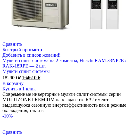
Сравнить
Быстрый просмотр
Добавить в список желаний
Мульти сплит система на 2 комнаты, Hitachi RAM-33NP2E /
RAK-18RPE — 2 шт.
Мульти сплит системы
Первоначальная
Текущая
182900
₽
164610
₽
цена
цена:
В корзину
составляла
164610 ₽.
Купить в 1 клик
182900 ₽.
Современные инверторные мульти-сплит-системы серии
MULTIZONE PREMIUM на хладагенте R32 имеют
выдающуюся сезонную энергоэффективность как в режиме
охлаждения, так и в
-10%
Сравнить