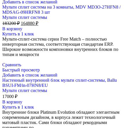
Добавить в список желаний
Мульти сплит система на 3 комнаты, MDV MD3O-27HFN8 /
MDSAG-09HRFN8 3 шт
Мульти сплит системы
Первоначальная
Текущая
183200
₽
164880
₽
цена
цена:
В корзину
составляла
164880 ₽.
Купить в 1 клик
183200 ₽.
Мульти-сплит-система серии Free Match – полностью
инверторная система, соответствующая стандартам ERP.
Широкие возможности компоновки внутренних блоков по
типам и мощности
Сравнить
Быстрый просмотр
Добавить в список желаний
Настенный внутренний блок мульти сплит-системы, Ballu
BSUI-FM/in-07HN8/EU
Мульти сплит системы
17000
₽
В корзину
Купить в 1 клик
Внутренние блоки Platinum Evolution обладают элегантным
современным дизайном, в корпуса лежит технологичный
матовый пластик. Сами блоки обладают рекордными
параметрами по