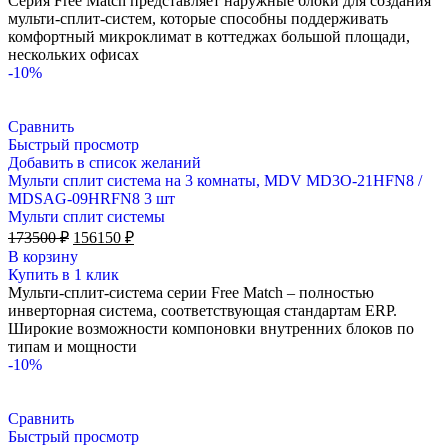
Серия Free Match представляет наружные блоки для создания
мульти-сплит-систем, которые способны поддерживать
комфортный микроклимат в коттеджах большой площади,
нескольких офисах
-10%
Сравнить
Быстрый просмотр
Добавить в список желаний
Мульти сплит система на 3 комнаты, MDV MD3O-21HFN8 /
MDSAG-09HRFN8 3 шт
Мульти сплит системы
Первоначальная
Текущая
173500
₽
156150
₽
цена
цена:
В корзину
составляла
156150 ₽.
Купить в 1 клик
173500 ₽.
Мульти-сплит-система серии Free Match – полностью
инверторная система, соответствующая стандартам ERP.
Широкие возможности компоновки внутренних блоков по
типам и мощности
-10%
Сравнить
Быстрый просмотр