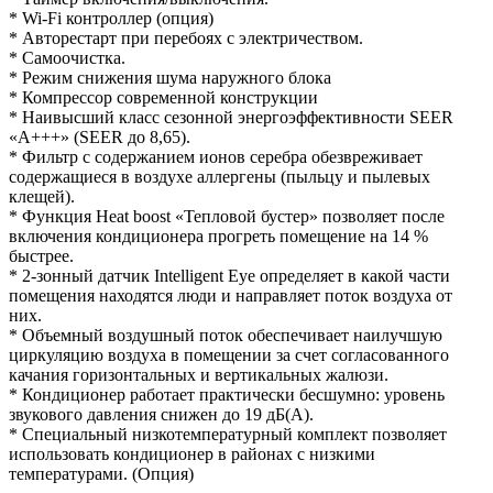
* Wi-Fi контроллер (опция)
* Авторестарт при перебоях с электричеством.
* Самоочистка.
* Режим снижения шума наружного блока
* Компрессор современной конструкции
* Наивысший класс сезонной энергоэффективности SEER
«А+++» (SEER до 8,65).
* Фильтр с содержанием ионов серебра обезвреживает
содержащиеся в воздухе аллергены (пыльцу и пылевых
клещей).
* Функция Heat boost «Тепловой бустер» позволяет после
включения кондиционера прогреть помещение на 14 %
быстрее.
* 2-зонный датчик Intelligent Eye определяет в какой части
помещения находятся люди и направляет поток воздуха от
них.
* Объемный воздушный поток обеспечивает наилучшую
циркуляцию воздуха в помещении за счет согласованного
качания горизонтальных и вертикальных жалюзи.
* Кондиционер работает практически бесшумно: уровень
звукового давления снижен до 19 дБ(А).
* Cпециальный низкотемпературный комплект позволяет
использовать кондиционер в районах с низкими
температурами. (Опция)