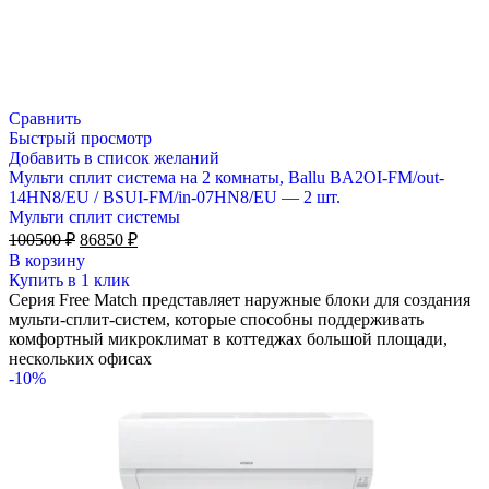
Сравнить
Быстрый просмотр
Добавить в список желаний
Мульти сплит система на 2 комнаты, Ballu BA2OI-FM/out-
14HN8/EU / BSUI-FM/in-07HN8/EU — 2 шт.
Мульти сплит системы
Первоначальная
Текущая
100500
₽
86850
₽
цена
цена:
В корзину
составляла
86850 ₽.
Купить в 1 клик
100500 ₽.
Серия Free Match представляет наружные блоки для создания
мульти-сплит-систем, которые способны поддерживать
комфортный микроклимат в коттеджах большой площади,
нескольких офисах
-10%