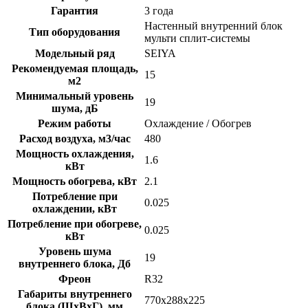
Гарантия
3 года
Настенный внутренний блок
Тип оборудования
мульти сплит-системы
Модельный ряд
SEIYA
Рекомендуемая площадь,
15
м2
Минимальный уровень
19
шума, дБ
Режим работы
Охлаждение / Обогрев
Расход воздуха, м3/час
480
Мощность охлаждения,
1.6
кВт
Мощность обогрева, кВт
2.1
Потребление при
0.025
охлаждении, кВт
Потребление при обогреве,
0.025
кВт
Уровень шума
19
внутреннего блока, Дб
Фреон
R32
Габариты внутреннего
770x288x225
блока (ШхВхГ), мм