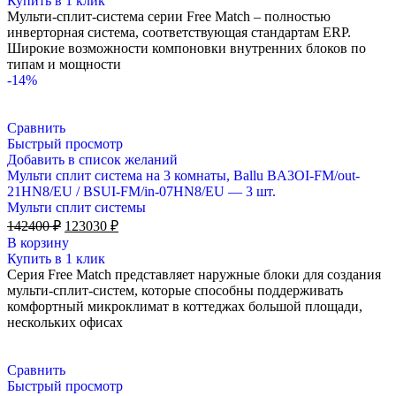
Купить в 1 клик
121000 ₽.
Мульти-сплит-система серии Free Match – полностью
инверторная система, соответствующая стандартам ERP.
Широкие возможности компоновки внутренних блоков по
типам и мощности
-14%
Сравнить
Быстрый просмотр
Добавить в список желаний
Мульти сплит система на 3 комнаты, Ballu BA3OI-FM/out-
21HN8/EU / BSUI-FM/in-07HN8/EU — 3 шт.
Мульти сплит системы
Первоначальная
Текущая
142400
₽
123030
₽
цена
цена:
В корзину
составляла
123030 ₽.
Купить в 1 клик
142400 ₽.
Серия Free Match представляет наружные блоки для создания
мульти-сплит-систем, которые способны поддерживать
комфортный микроклимат в коттеджах большой площади,
нескольких офисах
Сравнить
Быстрый просмотр