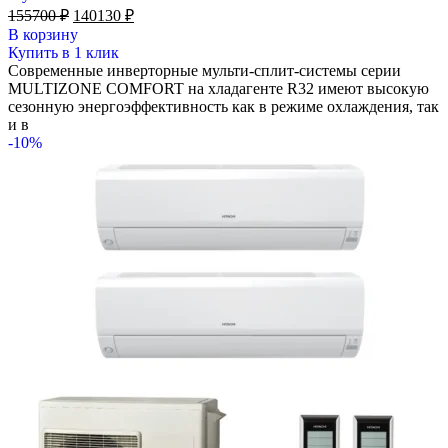
Первоначальная
Текущая
155700
₽
140130
₽
цена
цена:
В корзину
составляла
140130 ₽.
Купить в 1 клик
155700 ₽.
Современные инверторные мульти-сплит-системы серии
MULTIZONE COMFORT на хладагенте R32 имеют высокую
сезонную энергоэффективность как в режиме охлаждения, так
и в
-10%