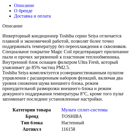
системы,
Описание
Toshiba
О бренде
RAS-
Доставка и оплата
B05CKVG-
EE
Описание
Инверторный кондиционер Toshiba серии Seiya отличается
плавной и экономичной работой, позволят более точно
поддерживать температуру без переохлаждения и сквозняков.
Специальное покрытие Magic Coil предотвращает прилипание
пыли и прочих загрязнений к пластинам теплообменника.
Внутренний блок оснащен фильтром Ultra Fresh, который
улавливает до 85% частиц РМ2.5.
Toshiba Seiya комплектуется усовершенствованным пультом
управления с расширенным набором функций, включая два
уровня снижения шума внешнего блока, режим
принудительной разморозки внешнего блока и режим
дежурного поддержания температуры 8°С, кроме того пульт
запоминает последние установленные настройки.
Категория товара
Мульти сплит-системы
Бренд
TOSHIBA
Тип блока
Настенный
Артикул
116158