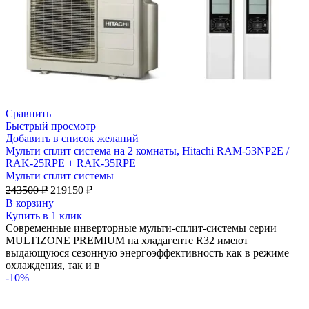
Сравнить
Быстрый просмотр
Добавить в список желаний
Мульти сплит система на 2 комнаты, Hitachi RAM-53NP2E /
RAK-25RPE + RAK-35RPE
Мульти сплит системы
Первоначальная
Текущая
243500
₽
219150
₽
цена
цена:
В корзину
составляла
219150 ₽.
Купить в 1 клик
243500 ₽.
Современные инверторные мульти-сплит-системы серии
MULTIZONE PREMIUM на хладагенте R32 имеют
выдающуюся сезонную энергоэффективность как в режиме
охлаждения, так и в
-10%