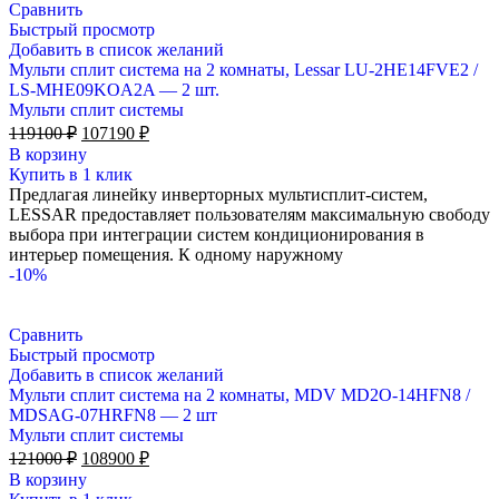
Сравнить
Быстрый просмотр
Добавить в список желаний
Мульти сплит система на 2 комнаты, Lessar LU-2HE14FVE2 /
LS-MHE09KOA2A — 2 шт.
Мульти сплит системы
Первоначальная
Текущая
119100
₽
107190
₽
цена
цена:
В корзину
составляла
107190 ₽.
Купить в 1 клик
119100 ₽.
Предлагая линейку инверторных мультисплит-систем,
LESSAR предоставляет пользователям максимальную свободу
выбора при интеграции систем кондиционирования в
интерьер помещения. К одному наружному
-10%
Сравнить
Быстрый просмотр
Добавить в список желаний
Мульти сплит система на 2 комнаты, MDV MD2O-14HFN8 /
MDSAG-07HRFN8 — 2 шт
Мульти сплит системы
Первоначальная
Текущая
121000
₽
108900
₽
цена
цена:
В корзину
составляла
108900 ₽.