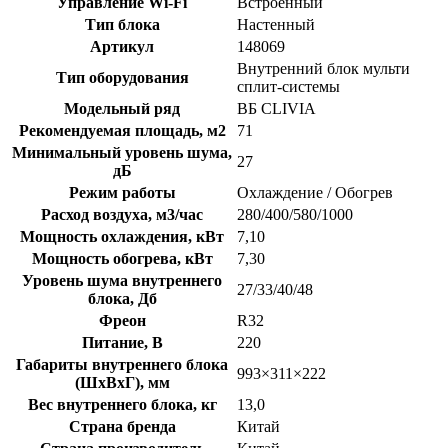
Управление Wi-Fi
Встроенный
Тип блока
Настенный
Артикул
148069
Внутренний блок мульти
Тип оборудования
сплит-системы
Модельный ряд
ВБ CLIVIA
Рекомендуемая площадь, м2
71
Минимальный уровень шума,
27
дБ
Режим работы
Охлаждение / Обогрев
Расход воздуха, м3/час
280/400/580/1000
Мощность охлаждения, кВт
7,10
Мощность обогрева, кВт
7,30
Уровень шума внутреннего
27/33/40/48
блока, Дб
Фреон
R32
Питание, В
220
Габариты внутреннего блока
993×311×222
(ШхВхГ), мм
Вес внутреннего блока, кг
13,0
Страна бренда
Китай