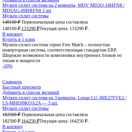
Мульти сплит система на 2 комнаты, MDV MD2O-18HFN8 /
MDSAG-09HRFN8 2 шт
Мульти сплит системы
148100
₽
Первоначальная цена составляла
148100 ₽.
133290
₽
Текущая цена: 133290 ₽.
В корзину
Купить в 1 клик
Мульти-сплит-система серии Free Match – полностью
инверторная система, соответствующая стандартам ERP.
Широкие возможности компоновки внутренних блоков по
типам и мощности
-10%
Сравнить
Быстрый просмотр
Добавить в список желаний
Мульти сплит система на 3 комнаты, Lessar LU-3HE27FVE2 /
LS-MHE09KOA2A — 3 шт.
Мульти сплит системы
182500
₽
Первоначальная цена составляла
182500 ₽.
164250
₽
Текущая цена: 164250 ₽.
В корзину
Купить в 1 клик