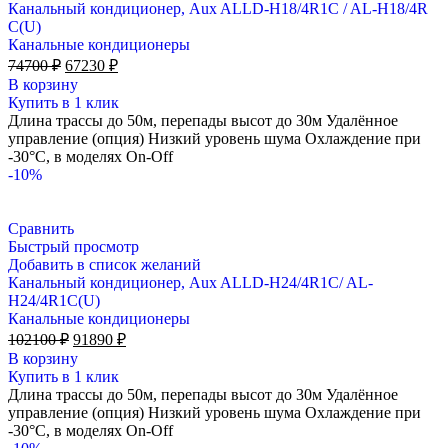
Канальный кондиционер, Aux ALLD-H18/4R1C / AL-H18/4R
С(U)
Канальные кондиционеры
Первоначальная
Текущая
74700
₽
67230
₽
цена
цена:
В корзину
составляла
67230 ₽.
Купить в 1 клик
74700 ₽.
Длина трассы до 50м, перепады высот до 30м Удалённое
управление (опция) Низкий уровень шума Охлаждение при
-30°С, в моделях On-Off
-10%
Сравнить
Быстрый просмотр
Добавить в список желаний
Канальный кондиционер, Aux ALLD-H24/4R1C/ AL-
H24/4R1С(U)
Канальные кондиционеры
Первоначальная
Текущая
102100
₽
91890
₽
цена
цена:
В корзину
составляла
91890 ₽.
Купить в 1 клик
102100 ₽.
Длина трассы до 50м, перепады высот до 30м Удалённое
управление (опция) Низкий уровень шума Охлаждение при
-30°С, в моделях On-Off