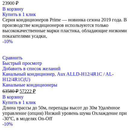
23900
₽
В корзину
Купить в 1 клик
Серия кондиционеров Prime — новинка сезона 2019 года. В
производстве кондиционеров используются только
высококачественные марки пластика, обладающие низкими
показателями усадки,
-10%
Сравнить
Быстрый просмотр
Добавить в список желаний
Канальный кондиционер, Aux ALLD-H12/4R1C / AL-
H12/4R1С(U)
Канальные кондиционеры
Первоначальная
Текущая
63580
₽
57222
₽
цена
цена:
В корзину
составляла
57222 ₽.
Купить в 1 клик
63580 ₽.
Длина трассы до 50м, перепады высот до 30м Удалённое
управление (опция) Низкий уровень шума Охлаждение при
-30°С, в моделях On-Off
-10%