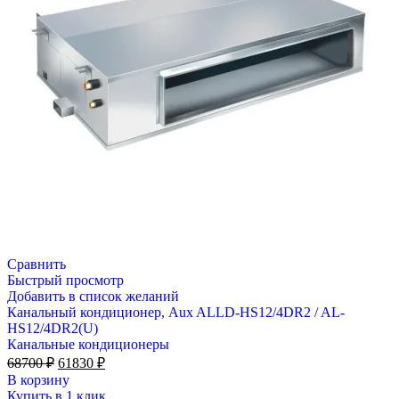
Сравнить
Быстрый просмотр
Добавить в список желаний
Канальный кондиционер, Aux ALLD-HS12/4DR2 / AL-
HS12/4DR2(U)
Канальные кондиционеры
Первоначальная
Текущая
68700
₽
61830
₽
цена
цена:
В корзину
составляла
61830 ₽.
Купить в 1 клик