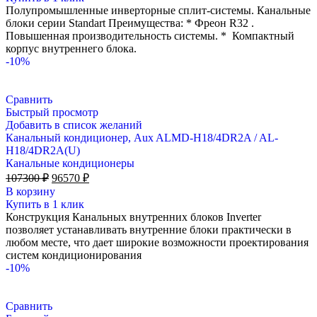
68700 ₽.
Полупромышленные инверторные сплит-системы. Канальные
блоки серии Standart Преимущества: * Фреон R32 .
Повышенная производительность системы. * Компактный
корпус внутреннего блока.
-10%
Сравнить
Быстрый просмотр
Добавить в список желаний
Канальный кондиционер, Aux ALMD-H18/4DR2A / AL-
H18/4DR2A(U)
Канальные кондиционеры
Первоначальная
Текущая
107300
₽
96570
₽
цена
цена:
В корзину
составляла
96570 ₽.
Купить в 1 клик
107300 ₽.
Конструкция Канальных внутренних блоков Inverter
позволяет устанавливать внутренние блоки практически в
любом месте, что дает широкие возможности проектирования
систем кондиционирования
-10%
Сравнить