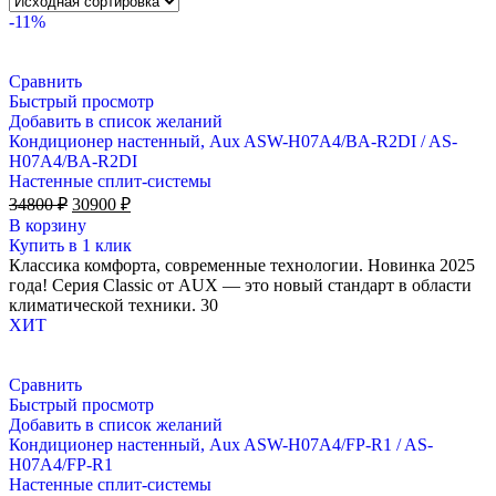
-11%
Сравнить
Быстрый просмотр
Добавить в список желаний
Кондиционер настенный, Aux ASW-H07A4/BA-R2DI / AS-
H07A4/BA-R2DI
Настенные сплит-системы
Первоначальная
Текущая
34800
₽
30900
₽
цена
цена:
В корзину
составляла
30900 ₽.
Купить в 1 клик
34800 ₽.
Классика комфорта, современные технологии. Новинка 2025
года! Серия Classic от AUX — это новый стандарт в области
климатической техники. 30
ХИТ
Сравнить
Быстрый просмотр
Добавить в список желаний
Кондиционер настенный, Aux ASW-H07A4/FP-R1 / AS-
H07A4/FP-R1
Настенные сплит-системы