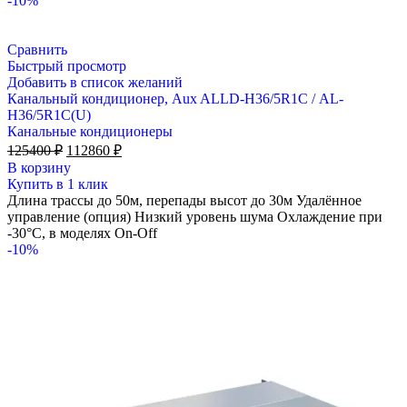
-10%
Сравнить
Быстрый просмотр
Добавить в список желаний
Канальный кондиционер, Aux ALLD-H36/5R1С / AL-
H36/5R1С(U)
Канальные кондиционеры
Первоначальная
Текущая
125400
₽
112860
₽
цена
цена:
В корзину
составляла
112860 ₽.
Купить в 1 клик
125400 ₽.
Длина трассы до 50м, перепады высот до 30м Удалённое
управление (опция) Низкий уровень шума Охлаждение при
-30°С, в моделях On-Off
-10%