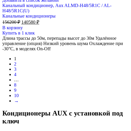
Добавить в список желаний
Канальный кондиционер, Aux ALMD-H48/5R1C / AL-
H48/5R1С(U)
Канальные кондиционеры
Первоначальная
Текущая
156200
₽
140580
₽
цена
цена:
В корзину
составляла
140580 ₽.
Купить в 1 клик
156200 ₽.
Длина трассы до 50м, перепады высот до 30м Удалённое
управление (опция) Низкий уровень шума Охлаждение при
-30°С, в моделях On-Off
1
2
3
4
…
8
9
10
→
Кондиционеры AUX с установкой под
ключ