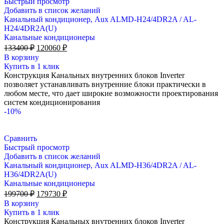
Быстрый просмотр
Добавить в список желаний
Канальный кондиционер, Aux ALMD-H24/4DR2A / AL-
H24/4DR2A(U)
Канальные кондиционеры
Первоначальная
Текущая
133400
₽
120060
₽
цена
цена:
В корзину
составляла
120060 ₽.
Купить в 1 клик
133400 ₽.
Конструкция Канальных внутренних блоков Inverter
позволяет устанавливать внутренние блоки практически в
любом месте, что дает широкие возможности проектирования
систем кондиционирования
-10%
Сравнить
Быстрый просмотр
Добавить в список желаний
Канальный кондиционер, Aux ALMD-H36/4DR2A / AL-
H36/4DR2A(U)
Канальные кондиционеры
Первоначальная
Текущая
199700
₽
179730
₽
цена
цена:
В корзину
составляла
179730 ₽.
Купить в 1 клик
199700 ₽.
Конструкция Канальных внутренних блоков Inverter