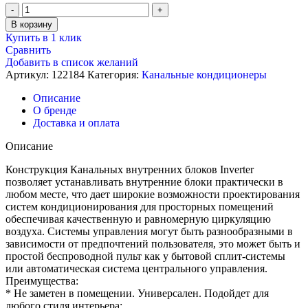
составляла
Количество
210150 ₽.
товара
233500 ₽.
В корзину
Канальный
Купить в 1 клик
кондиционер,
Сравнить
Aux
Добавить в список желаний
ALMD-
Артикул:
122184
Категория:
Канальные кондиционеры
H48/5DR2A
/
Описание
AL-
О бренде
H48/5DR2A(U)
Доставка и оплата
Описание
Конструкция Канальных внутренних блоков Inverter
позволяет устанавливать внутренние блоки практически в
любом месте, что дает широкие возможности проектирования
систем кондиционирования для просторных помещений
обеспечивая качественную и равномерную циркуляцию
воздуха. Системы управления могут быть разнообразными в
зависимости от предпочтений пользователя, это может быть и
простой беспроводной пульт как у бытовой сплит-системы
или автоматическая система центрального управления.
Преимущества:
* Не заметен в помещении. Универсален. Подойдет для
любого стиля интерьера;