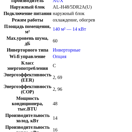
Производитель
AUX
Наружный блок
AL-H48/5DR2A(U)
Подключение питания
наружный блок
Режим работы
охлаждение, обогрев
Площадь помещения,
140 м² — 14 кВт
м²
Max.уровень шума,
60
дБ
Инверторного типа
Инверторные
Wi-fi управление
Опция
Класс
C
энергопотребления
Энергоэффективность
2, 69
(EER)
Энергоэффективность
2, 96
(COP)
Мощность
кондиционера,
48
тыс.BTU
Производительность
14
холод, кВт
Производительность
16