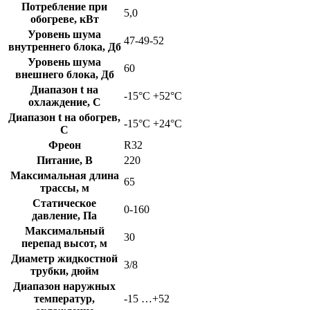
Потребление при
5,0
обогреве, кВт
Уровень шума
47-49-52
внутреннего блока, Дб
Уровень шума
60
внешнего блока, Дб
Диапазон t на
-15°С +52°С
охлаждение, C
Диапазон t на обогрев,
-15°С +24°С
C
Фреон
R32
Питание, В
220
Максимальная длина
65
трассы, м
Статическое
0-160
давление, Па
Максимальный
30
перепад высот, м
Диаметр жидкостной
3/8
трубки, дюйм
Диапазон наружных
температур,
-15 …+52