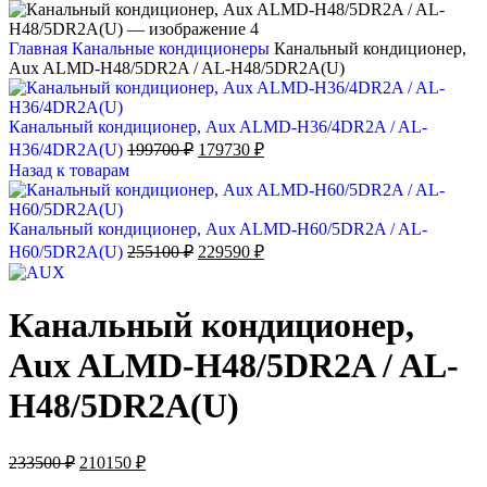
Главная
Канальные кондиционеры
Канальный кондиционер,
Aux ALMD-H48/5DR2A / AL-H48/5DR2A(U)
Канальный кондиционер, Aux ALMD-H36/4DR2A / AL-
Первоначальная
Текущая
H36/4DR2A(U)
199700
₽
179730
₽
цена
цена:
Назад к товарам
составляла
179730 ₽.
199700 ₽.
Канальный кондиционер, Aux ALMD-H60/5DR2A / AL-
Первоначальная
Текущая
H60/5DR2A(U)
255100
₽
229590
₽
цена
цена:
составляла
229590 ₽.
255100 ₽.
Канальный кондиционер,
Aux ALMD-H48/5DR2A / AL-
H48/5DR2A(U)
Первоначальная
Текущая
233500
₽
210150
₽
цена
цена: