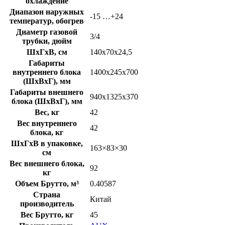
охлаждение
Диапазон наружных
-15 …+24
температур, обогрев
Диаметр газовой
3/4
трубки, дюйм
ШxГxВ, см
140x70x24,5
Габариты
внутреннего блока
1400x245x700
(ШхВхГ), мм
Габариты внешнего
940x1325x370
блока (ШхВхГ), мм
Вес, кг
42
Вес внутреннего
42
блока, кг
ШxГxВ в упаковке,
163×83×30
см
Вес внешнего блока,
92
кг
Объем Брутто, м³
0.40587
Страна
Китай
производитель
Вес Брутто, кг
45