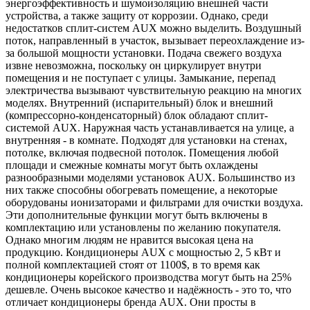
энергоэффективность и шумоизоляцию внешней части
устройства, а также защиту от коррозии. Однако, среди
недостатков сплит-систем AUX можно выделить. Воздушный
поток, направленный в участок, вызывает переохлаждение из-
за большой мощности установки. Подача свежего воздуха
извне невозможна, поскольку он циркулирует внутри
помещения и не поступает с улицы. Замыкание, перепад
электричества вызывают чувствительную реакцию на многих
моделях. Внутренний (испарительный) блок и внешний
(компрессорно-конденсаторный) блок обладают сплит-
системой AUX. Наружная часть устанавливается на улице, а
внутренняя - в комнате. Подходят для установки на стенах,
потолке, включая подвесной потолок. Помещения любой
площади и смежные комнаты могут быть охлаждены
разнообразными моделями установок AUX. Большинство из
них также способны обогревать помещение, а некоторые
оборудованы ионизаторами и фильтрами для очистки воздуха.
Эти дополнительные функции могут быть включены в
комплектацию или установлены по желанию покупателя.
Однако многим людям не нравится высокая цена на
продукцию. Кондиционеры AUX с мощностью 2, 5 кВт и
полной комплектацией стоят от 1100$, в то время как
кондиционеры корейского производства могут быть на 25%
дешевле. Очень высокое качество и надёжность - это то, что
отличает кондиционеры бренда AUX. Они просты в