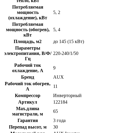
тепло, кВт
Потребляемая
мощность
5, 2
(охлаждение), кВт
Потребляемая
мощность (обогрев),
5, 4
кВт
Площадь, м2
до 145 (15 кВт)
Параметры
электропитания, В/Ф/
220-240/1/50
Гц
Рабочий ток
9
охлаждение, А
Бренд
AUX
Рабочий ток обогрев,
11
А
Компрессор
Инверторный
Артикул
122184
Max.длина
65
магистрали, м
Гарантия
3 года
Перепад высот, м
30