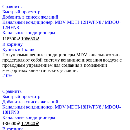
Сравнить
Быстрый просмотр
Добавить в список желаний
Канальный кондиционер, MDV MDTI-12HWFN8 / MDOU-
12HFN8
Канальные кондиционеры
Первоначальная
Текущая
118500
₽
106650
₽
цена
цена:
В корзину
составляла
106650 ₽.
Купить в 1 клик
118500 ₽.
Полупромышленные кондиционеры MDV канального типа
представляют собой систему кондиционирования воздуха с
проводным управлением для создания в помещении
комфортных климатических условий.
-10%
Сравнить
Быстрый просмотр
Добавить в список желаний
Канальный кондиционер, MDV MDTI-18HWFN8 / MDOU-
18HFN8
Канальные кондиционеры
Первоначальная
Текущая
136600
₽
122940
₽
цена
цена:
В корзину