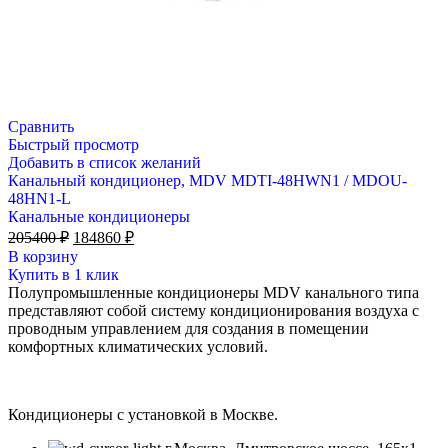
Сравнить
Быстрый просмотр
Добавить в список желаний
Канальный кондиционер, MDV MDTI-48HWN1 / MDOU-
48HN1-L
Канальные кондиционеры
Первоначальная
Текущая
205400
₽
184860
₽
цена
цена:
В корзину
составляла
184860 ₽.
Купить в 1 клик
205400 ₽.
Полупромышленные кондиционеры MDV канального типа
представляют собой систему кондиционирования воздуха с
проводным управлением для создания в помещении
комфортных климатических условий.
Кондиционеры с установкой в Москве.