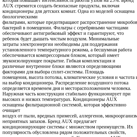
которая повышает интенсивность работы узлов на 25%. Бренд
AUX стремится создать безопасные продукты, включая
кондиционеры для детских комнат. Одна из моделей оснащена
биологическими
фильтрами, которые предотвращают распространение микробов
бактерий в помещении. Фильтры с серебряными частицами
обеспечивают антигрибковый эффект и гарантируют, что
ребенок будет дышать чистым воздухом. Минимальные
затраты электроэнергии необходимы для поддержания
установленного температурного режима, а бесшумная работа
обеспечивается компрессорным блоком, который имеет
звукоизолирующее покрытие. Гибкая комплектация и
различные внутренние блоки являются определяющими
факторами для выбора сплит-системы. Площадь
помещения, высота потолка, климатические условия и частота
на выбор кондиционера. Распределение воздушного потока
определяется временем дня и месторасположением человека.
Наружная часть конструкции стабильно функционирует при
высоких и низких температурах. Кондиционеры AUX
оснащены фильтрационной системой, которая эффективно
очищает
воздух от пыли, вредных примесей, аллергенов, микроорганиз
неприятных запахов. Бренд AUX предлагает
кондиционирующие системы с множеством преимуществ. Их
популярность обусловлена рядом положительных свойств,