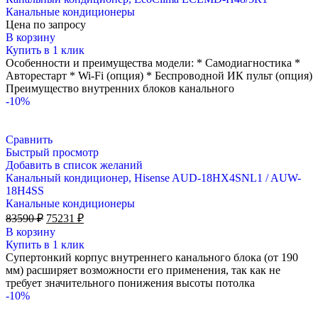
Канальные кондиционеры
Цена по запросу
В корзину
Купить в 1 клик
Особенности и преимущества модели: * Самодиагностика *
Авторестарт * Wi-Fi (опция) * Беспроводной ИК пульт (опция)
Преимущество внутренних блоков канального
-10%
Сравнить
Быстрый просмотр
Добавить в список желаний
Канальный кондиционер, Hisense AUD-18HX4SNL1 / AUW-
18H4SS
Канальные кондиционеры
Первоначальная
Текущая
83590
₽
75231
₽
цена
цена:
В корзину
составляла
75231 ₽.
Купить в 1 клик
83590 ₽.
Супертонкий корпус внутреннего канального блока (от 190
мм) расширяет возможности его применения, так как не
требует значительного понижения высоты потолка
-10%