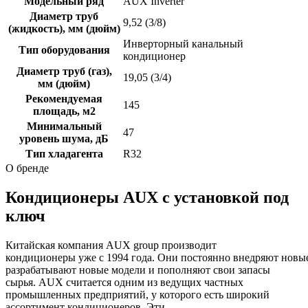
Модельный ряд
AUX Inverter
Диаметр труб
9,52 (3/8)
(жидкость), мм (дюйм)
Инверторный канальный
Тип оборудования
кондиционер
Диаметр труб (газ),
19,05 (3/4)
мм (дюйм)
Рекомендуемая
145
площадь, м2
Минимальный
47
уровень шума, дБ
Тип хладагента
R32
О бренде
Кондиционеры AUX с установкой под
ключ
Китайская компания AUX group производит
кондиционеры уже с 1994 года. Они постоянно внедряют новы
разрабатывают новые модели и пополняют свои запасы
сырья. AUX считается одним из ведущих частных
промышленных предприятий, у которого есть широкий
ассортимент кондиционеров. Эти