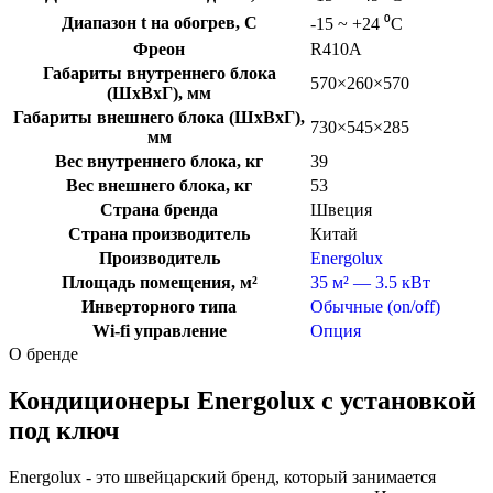
Диапазон t на обогрев, C
-15 ~ +24 ⁰С
Фреон
R410A
Габариты внутреннего блока
570×260×570
(ШхВхГ), мм
Габариты внешнего блока (ШхВхГ),
730×545×285
мм
Вес внутреннего блока, кг
39
Вес внешнего блока, кг
53
Страна бренда
Швеция
Страна производитель
Китай
Производитель
Energolux
Площадь помещения, м²
35 м² — 3.5 кВт
Инверторного типа
Обычные (on/off)
Wi-fi управление
Опция
О бренде
Кондиционеры Energolux с установкой
под ключ
Energolux - это швейцарский бренд, который занимается