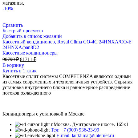
магазины,
-10%
Сравнить
Быстрый просмотр
Добавить в список желаний
Кассетный кондиционер, Royal Clima CO-4C 24HNXA/CO-E
24HNXA/pan8D2
Кассетные кондиционеры
Первоначальная
Текущая
90790
₽
81711
₽
цена
цена:
В корзину
составляла
81711 ₽.
Купить в 1 клик
90790 ₽.
Кассетные сплит-системы COMPETENZA являются одними
из самых современных и технологичных устройств. Скрытая
установка внутреннего блока и равномерное распределение
потоков охлажденного
Кондиционеры с установкой в Москве.
г.Москва, Дмитровское шоссе, 165к1
Тел: +7 (909) 936-33-99
E-mail: laitklimat@internet.ru