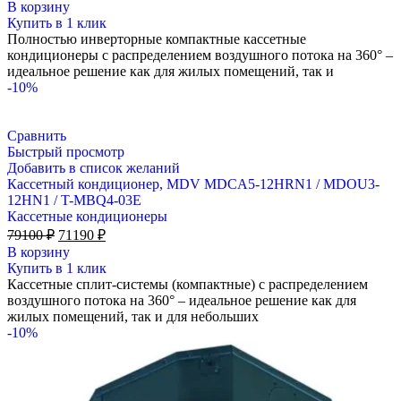
цена
цена:
В корзину
составляла
108180 ₽.
Купить в 1 клик
120200 ₽.
Полностью инверторные компактные кассетные
кондиционеры с распределением воздушного потока на 360° –
идеальное решение как для жилых помещений, так и
-10%
Сравнить
Быстрый просмотр
Добавить в список желаний
Кассетный кондиционер, MDV MDCA5-12HRN1 / MDOU3-
12HN1 / T-MBQ4-03E
Кассетные кондиционеры
Первоначальная
Текущая
79100
₽
71190
₽
цена
цена:
В корзину
составляла
71190 ₽.
Купить в 1 клик
79100 ₽.
Кассетные сплит-системы (компактные) с распределением
воздушного потока на 360° – идеальное решение как для
жилых помещений, так и для небольших
-10%