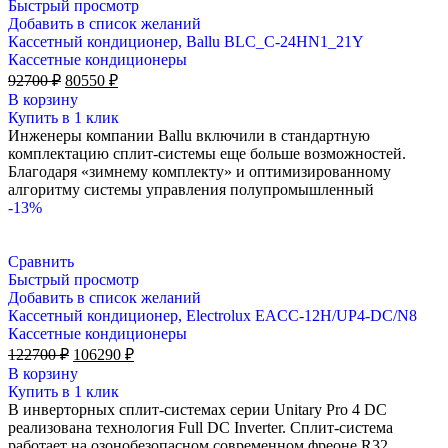
Быстрый просмотр
Добавить в список желаний
Кассетный кондиционер, Ballu BLC_C-24HN1_21Y
Кассетные кондиционеры
Первоначальная
Текущая
92700
₽
80550
₽
цена
цена:
В корзину
составляла
80550 ₽.
Купить в 1 клик
92700 ₽.
Инженеры компании Ballu включили в стандартную
комплектацию сплит-системы еще больше возможностей.
Благодаря «зимнему комплекту» и оптимизированному
алгоритму системы управления полупромышленный
-13%
Сравнить
Быстрый просмотр
Добавить в список желаний
Кассетный кондиционер, Electrolux EACC-12H/UP4-DC/N8
Кассетные кондиционеры
Первоначальная
Текущая
122700
₽
106290
₽
цена
цена:
В корзину
составляла
106290 ₽.
Купить в 1 клик
122700 ₽.
В инверторных сплит-системах серии Unitary Pro 4 DC
реализована технология Full DC Inverter. Сплит-система
работает на озонобезопасном современном фреоне R32.