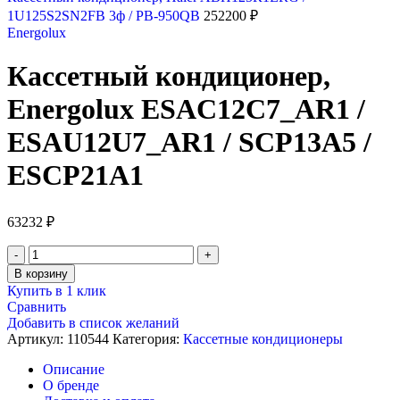
1U125S2SN2FB 3ф / PB-950QB
252200
₽
Energolux
Кассетный кондиционер,
Energolux ESAC12C7_AR1 /
ESAU12U7_AR1 / SCP13A5 /
ESCP21A1
63232
₽
Количество
товара
В корзину
Кассетный
Купить в 1 клик
кондиционер,
Сравнить
Energolux
Добавить в список желаний
ESAC12C7_AR1
Артикул:
110544
Категория:
Кассетные кондиционеры
/
ESAU12U7_AR1
Описание
/
О бренде
SCP13A5