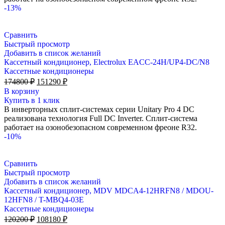
-13%
Сравнить
Быстрый просмотр
Добавить в список желаний
Кассетный кондиционер, Electrolux EACC-24H/UP4-DC/N8
Кассетные кондиционеры
Первоначальная
Текущая
174800
₽
151290
₽
цена
цена:
В корзину
составляла
151290 ₽.
Купить в 1 клик
174800 ₽.
В инверторных сплит-системах серии Unitary Pro 4 DC
реализована технология Full DC Inverter. Сплит-система
работает на озонобезопасном современном фреоне R32.
-10%
Сравнить
Быстрый просмотр
Добавить в список желаний
Кассетный кондиционер, MDV MDCA4-12HRFN8 / MDOU-
12HFN8 / T-MBQ4-03E
Кассетные кондиционеры
Первоначальная
Текущая
120200
₽
108180
₽