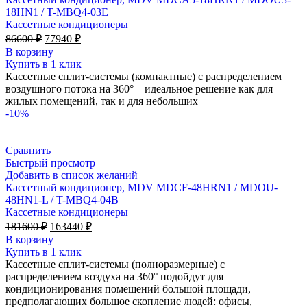
18HN1 / T-MBQ4-03E
Кассетные кондиционеры
Первоначальная
Текущая
86600
₽
77940
₽
цена
цена:
В корзину
составляла
77940 ₽.
Купить в 1 клик
86600 ₽.
Кассетные сплит-системы (компактные) с распределением
воздушного потока на 360° – идеальное решение как для
жилых помещений, так и для небольших
-10%
Сравнить
Быстрый просмотр
Добавить в список желаний
Кассетный кондиционер, MDV MDCF-48HRN1 / MDOU-
48HN1-L / T-MBQ4-04B
Кассетные кондиционеры
Первоначальная
Текущая
181600
₽
163440
₽
цена
цена:
В корзину
составляла
163440 ₽.
Купить в 1 клик
181600 ₽.
Кассетные сплит-системы (полноразмерные) с
распределением воздуха на 360° подойдут для
кондиционирования помещений большой площади,
предполагающих большое скопление людей: офисы,