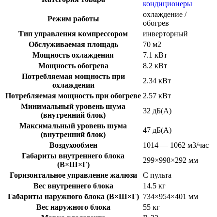
кондиционеры
охлаждение /
Режим работы
обогрев
Тип управления компрессором
инверторный
Обслуживаемая площадь
70 м2
Мощность охлаждения
7.1 кВт
Мощность обогрева
8.2 кВт
Потребляемая мощность при
2.34 кВт
охлаждении
Потребляемая мощность при обогреве
2.57 кВт
Минимальный уровень шума
32 дБ(А)
(внутренний блок)
Максимальный уровень шума
47 дБ(А)
(внутренний блок)
Воздухообмен
1014 — 1062 м3/час
Габариты внутреннего блока
299×998×292 мм
(В×Ш×Г)
Горизонтальное управление жалюзи
С пульта
Вес внутреннего блока
14.5 кг
Габариты наружного блока (В×Ш×Г)
734×954×401 мм
Вес наружного блока
55 кг