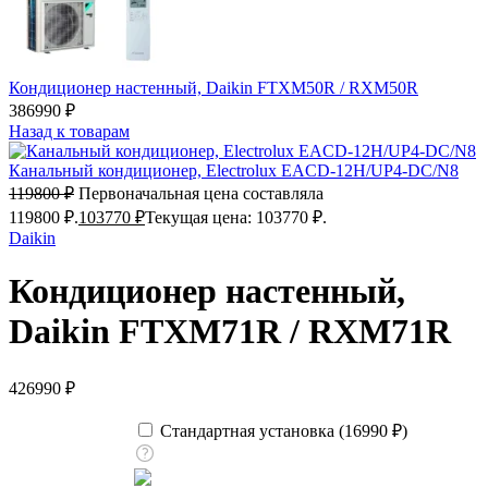
Кондиционер настенный, Daikin FTXM50R / RXM50R
386990
₽
Назад к товарам
Канальный кондиционер, Electrolux EACD-12H/UP4-DC/N8
119800
₽
Первоначальная цена составляла
119800 ₽.
103770
₽
Текущая цена: 103770 ₽.
Daikin
Кондиционер настенный,
Daikin FTXM71R / RXM71R
426990
₽
Стандартная установка (
16990
₽
)