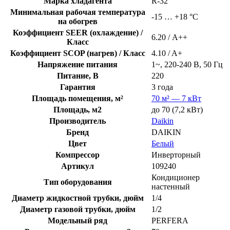
Марка хладагента
R-32
Минимальная рабочая температура
-15 … +18 °C
на обогрев
Коэффициент SEER (охлаждение) /
6.20 / А++
Класс
Коэффициент SCOP (нагрев) / Класс
4.10 / A+
Напряжение питания
1~, 220-240 В, 50 Гц
Питание, В
220
Гарантия
3 года
Площадь помещения, м²
70 м² — 7 кВт
Площадь, м2
до 70 (7,2 кВт)
Производитель
Daikin
Бренд
DAIKIN
Цвет
Белый
Компрессор
Инверторный
Артикул
109240
Кондиционер
Тип оборудования
настенный
Диаметр жидкостной трубки, дюйм
1/4
Диаметр газовой трубки, дюйм
1/2
Модельный ряд
PERFERA