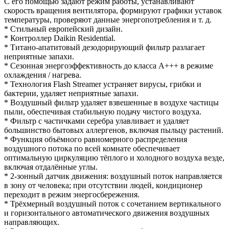
С его помощью задают режим работы, устанавливают
скорость вращения вентилятора, формируют графики уставок
температуры, проверяют данные энергопотребления и т. д.
* Стильный европейский дизайн.
* Контроллер Daikin Residential.
* Титано-апатитовый дезодорирующий фильтр разлагает
неприятные запахи.
* Сезонная энергоэффективность до класса А+++ в режиме
охлаждения / нагрева.
* Технология Flash Streamer устраняет вирусы, грибки и
бактерии, удаляет неприятные запахи.
* Воздушный фильтр удаляет взвешенные в воздухе частицы
пыли, обеспечивая стабильную подачу чистого воздуха.
* Фильтр с частичками серебра улавливает и удаляет
большинство бытовых аллергенов, включая пыльцу растений.
* Функция объёмного равномерного распределения
воздушного потока по всей комнате обеспечивает
оптимальную циркуляцию тёплого и холодного воздуха везде,
включая отдалённые углы.
* 2-зонный датчик движения: воздушный поток направляется
в зону от человека; при отсутствии людей, кондиционер
переходит в режим энергосбережения.
* Трёхмерный воздушный поток с сочетанием вертикального
и горизонтального автоматического движения воздушных
направляющих.