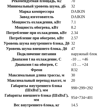
Рекомендуемая площадь, м2
70
Минимальный уровень шума, дБ
32
Марка компрессора
DAIKIN
Завод изготовитель
DAIKIN
Мощность охлаждения, кВт
7.1
Мощность обогрева, кВт
8.2
Потребление при охлаждении, кВт
2.34
Потребление при обогреве, кВт
2.57
Уровень шума внутреннего блока, Дб
32
Уровень шума внешнего блока, Дб
47
Подключение питания
наружный блок
Диапазон t на охлаждение, C
-10 … +46
Диапазон t на обогрев, C
-15 … +24
Фреон
R32
Максимальная длина трассы, м
30
Максимальный перепад высот, м
20
Габариты внутреннего блока
998×299×292
(ШхВхГ), мм
Габариты внешнего блока (ШхВхГ),
954×734×401
мм
Вес внутреннего блока, кг
14.5