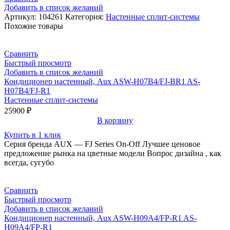
Добавить в список желаний
Electric
Артикул:
104261
Категория:
Настенные сплит-системы
MSZ-
Похожие товары
LN60VG2R
/
MUZ-
Сравнить
LN60VG2
Быстрый просмотр
Добавить в список желаний
Кондиционер настенный, Aux ASW-H07B4/FJ-BR1 AS-
H07B4/FJ-R1
Настенные сплит-системы
25900
₽
В корзину
Купить в 1 клик
Серия бренда AUX — FJ Series On-Off Лучшее ценовое
предложение рынка на цветные модели Вопрос дизайна , как
всегда, сугубо
Сравнить
Быстрый просмотр
Добавить в список желаний
Кондиционер настенный, Aux ASW-H09A4/FP-R1 AS-
H09A4/FP-R1