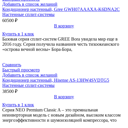
Добавить в список желаний
Кондиционер настенный, Gree GWH07AAAXA-K6DNA2C
Настенные сплит-системы
60500
₽
В корзину
Купить в 1 клик
Базовая серия сплит-систем GREE Bora увидела мир еще в
2016 году. Серия получила названиев честь тихоокеанского
«острова вечной весны» Бора-Бора,
Сравнить
Быстрый просмотр
Добавить в список желаний
Кондиционер настенный, Hisense AS-13HW4SVDTG5
Настенные сплит-системы
38500
₽
В корзину
Купить в 1 клик
Серия NEO Premium Classic A – это премиальная
неинверторная модель с новым дизайном, высоким классом
энергоэффективности и шумоизоляцией компрессора, что