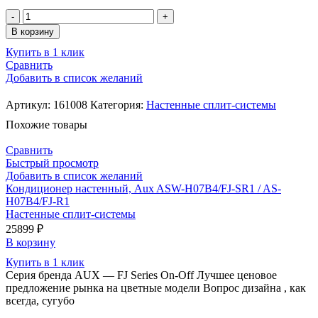
Количество
товара
В корзину
Кондиционер
Купить в 1 клик
настенный,
Сравнить
Mitsubishi
Добавить в список желаний
Heavy
SRK63ZTL-
W/SRC63ZTL-
Артикул:
161008
Категория:
Настенные сплит-системы
W
Похожие товары
Сравнить
Быстрый просмотр
Добавить в список желаний
Кондиционер настенный, Aux ASW-H07B4/FJ-SR1 / AS-
H07B4/FJ-R1
Настенные сплит-системы
25899
₽
В корзину
Купить в 1 клик
Серия бренда AUX — FJ Series On-Off Лучшее ценовое
предложение рынка на цветные модели Вопрос дизайна , как
всегда, сугубо