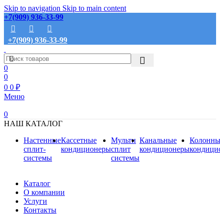
Skip to navigation
Skip to main content
+7(909) 936-33-99
+7(909) 936-33-99
0
0
0
0
₽
Меню
0
НАШ КАТАЛОГ
Настенные
Кассетные
Мульти
Канальные
Колонны
сплит-
кондиционеры
сплит
кондиционеры
кондици
системы
системы
Каталог
О компании
Услуги
Контакты