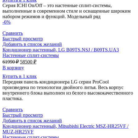
Серия ICHI On/Off – это настенные сплит-системы,
выполненные в современном стиле и оснащенные широким
набором режимов и функций. Модельный ряд
-6%
Сравнить
Быстрый просмотр
Добавить в список желаний
Кондиционер настенный, LG B09TS.NSJ / B09TS.UA3
Настенные сплит-системы
Первоначальная
Текущая
61990
₽
58500
₽
цена
цена:
В корзину
составляла
58500 ₽.
Купить в 1 клик
61990 ₽.
Передняя панель кондиционера LG серии ProCool
произведена по технологии двойного литья. Весь корпус
внутреннего блока выполнен из белого высококачественного
пластика.
Сравнить
Быстрый просмотр
Добавить в список желаний
Кондиционер настенный, Mitsubishi Electric MSZ-HR25VF /
MUZ-HR25VF
Настенные сплит-системы