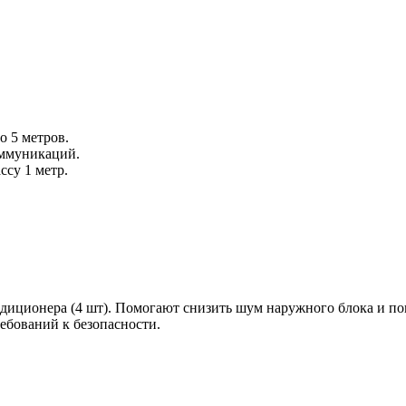
 5 метров.
оммуникаций.
ссу 1 метр.
ндиционера (4 шт). Помогают снизить шум наружного блока и по
ребований к безопасности.