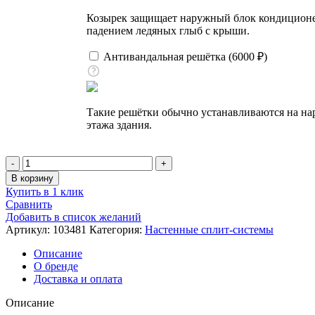
Козырек защищает наружный блок кондиционера
падением ледяных глыб с крыши.
Антивандальная решётка (
6000
₽
)
Такие решётки обычно устанавливаются на на
этажа здания.
Количество
товара
В корзину
Кондиционер
Купить в 1 клик
настенный,
Сравнить
Royal
Добавить в список желаний
Clima
Артикул:
103481
Категория:
Настенные сплит-системы
RC-
RND55HN
Описание
О бренде
Доставка и оплата
Описание