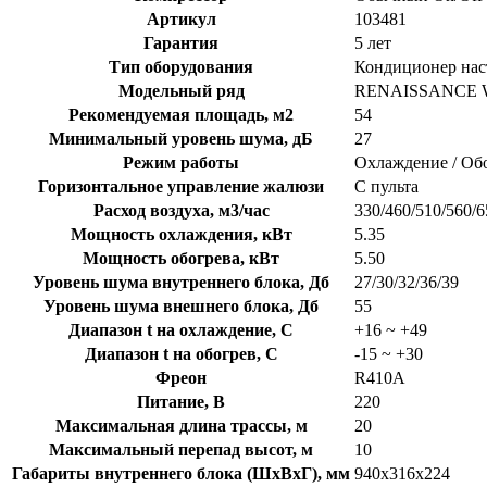
Артикул
103481
Гарантия
5 лет
Тип оборудования
Кондиционер на
Модельный ряд
RENAISSANCE W
Рекомендуемая площадь, м2
54
Минимальный уровень шума, дБ
27
Режим работы
Охлаждение / Об
Горизонтальное управление жалюзи
С пульта
Расход воздуха, м3/час
330/460/510/560/6
Мощность охлаждения, кВт
5.35
Мощность обогрева, кВт
5.50
Уровень шума внутреннего блока, Дб
27/30/32/36/39
Уровень шума внешнего блока, Дб
55
Диапазон t на охлаждение, C
+16 ~ +49
Диапазон t на обогрев, C
-15 ~ +30
Фреон
R410A
Питание, В
220
Максимальная длина трассы, м
20
Максимальный перепад высот, м
10
Габариты внутреннего блока (ШхВхГ), мм
940x316x224