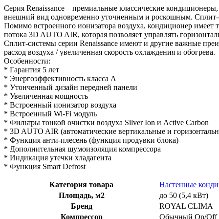
Серия Renaissance – премиальные классические кондиционеры
внешний вид одновременно уточненным и роскошным. Сплит-с
Помимо встроенного ионизатора воздуха, кондиционер имеет т
потока 3D AUTO AIR, которая позволяет управлять горизонтал
Сплит-системы серии Renaissance имеют и другие важные преи
расход воздуха / увеличенная скорость охлаждения и обогрева.
Особенности:
* Гарантия 5 лет
* Энергоэффективность класса А
* Утонченный дизайн передней панели
* Увеличенная мощность
* Встроенный ионизатор воздуха
* Встроенный Wi-Fi модуль
* Фильтры тонкой очистки воздуха Silver Ion и Active Carbon
* 3D AUTO AIR (автоматические вертикальные и горизонталь
* Функция анти-плесень (функция продувки блока)
* Дополнительная шумоизоляция компрессора
* Индикация утечки хладагента
* Функция Smart Defrost
Категория товара
Настенные конд
Площадь, м2
до 50 (5,4 кВт)
Бренд
ROYAL CLIMA
Компрессор
Обычный On/Off