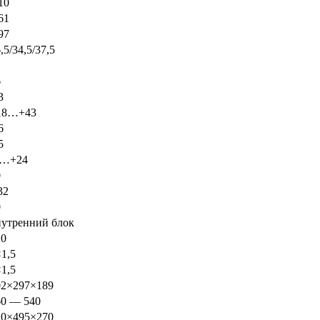
10
61
97
,5/34,5/37,5
6
3
18…+43
6
5
7…+24
0
32
0
нутренний блок
20
1,5
1,5
02×297×189
60 — 540
20×495×270