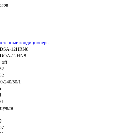
огов
астенные кондиционеры
DSA-12HRN8
DOA-12HN8
-off
52
52
0-240/50/1
а
1
21
пульта
9
97