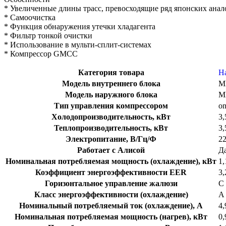
* Увеличенные длины трасс, превосходящие ряд японских анал
* Самоочистка
* Функция обнаружения утечки хладагента
* Фильтр тонкой очистки
* Использование в мульти-сплит-системах
* Компрессор GMCC
Категория товара
Н
Модель внутреннего блока
M
Модель наружного блока
M
Тип управления компрессором
on
Холодопроизводительность, кВт
3,
Теплопроизводительность, кВт
3,
Электропитание, В/Гц/Ф
22
Работает с Алисой
Д
Номинальная потребляемая мощность (охлаждение), кВт
1,
Коэффициент энергоэффективности EER
3,
Горизонтальное управление жалюзи
С 
Класс энергоэффективности (охлаждение)
A
Номинальный потребляемый ток (охлаждение), А
4,
Номинальная потребляемая мощность (нагрев), кВт
0,