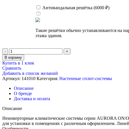
Антивандальная решётка (
6000
₽
)
Такие решётки обычно устанавливаются на на
этажа здания.
Количество
товара
В корзину
Кондиционер
Купить в 1 клик
настенный,
Сравнить
MDV
Добавить в список желаний
MDSA-
Артикул:
141010
Категория:
Настенные сплит-системы
12HRN8
/
Описание
MDOA-
О бренде
12HN8
Доставка и оплата
Описание
Неинверторные климатические системы серии AURORA ON/OFF 
для установки в помещениях с различным оформлением. Лине
Особенности