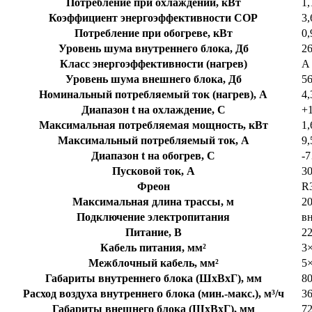
Потребление при охлаждении, кВт
1,
Коэффициент энергоэффективности COP
3,
Потребление при обогреве, кВт
0,
Уровень шума внутреннего блока, Дб
26
Класс энергоэффективности (нагрев)
А
Уровень шума внешнего блока, Дб
5
Номинальный потребляемый ток (нагрев), А
4,
Диапазон t на охлаждение, C
+
Максимальная потребляемая мощность, кВт
1,
Максимальный потребляемый ток, А
9,
Диапазон t на обогрев, C
-
Пусковой ток, А
3
Фреон
R
Максимальная длина трассы, м
2
Подключение электропитания
в
Питание, В
2
Кабель питания, мм²
3×
Межблочный кабель, мм²
5×
Габариты внутреннего блока (ШхВхГ), мм
8
Расход воздуха внутреннего блока (мин.-макс.), м³/ч
3
Габариты внешнего блока (ШхВхГ), мм
7