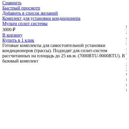
Сравнить
Быстрый просмотр
Добавить в список желаний
Комплект для установки кондиционера
Мульти сплит системы
С
3000
₽
Б
В корзину
Д
Купить в 1 клик
М
Готовые комплекты для самостоятельной установки
1
кондиционеров (трассы). Подходят для сплит-систем
М
рассчитанных на площадь до 25 кв.м. (7000BTU-9000BTU). В
1
базовый комплект
В
К
С
м
к
н