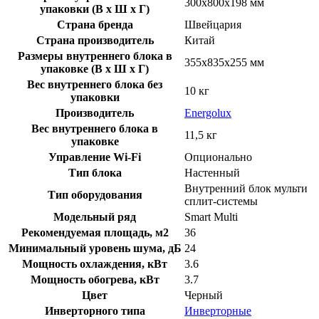
300х800х198 мм
упаковки (В х Ш х Г)
Страна бренда
Швейцария
Страна производитель
Китай
Размеры внутреннего блока в
355х835х255 мм
упаковке (В х Ш х Г)
Вес внутреннего блока без
10 кг
упаковки
Производитель
Energolux
Вес внутреннего блока в
11,5 кг
упаковке
Управление Wi-Fi
Опционально
Тип блока
Настенный
Внутренний блок мульти
Тип оборудования
сплит-системы
Модельный ряд
Smart Multi
Рекомендуемая площадь, м2
36
Минимальный уровень шума, дБ
24
Мощность охлаждения, кВт
3.6
Мощность обогрева, кВт
3.7
Цвет
Черный
Инверторного типа
Инверторные