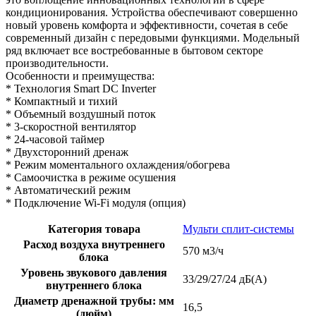
кондиционирования. Устройствa обеспечивают совершенно
новый уровень комфорта и эффективности, сочетая в себе
современный дизайн с передовыми функциями. Модельный
ряд включает все востребованные в бытовом секторе
производительности.
Особенности и преимущества:
* Технология Smart DC Inverter
* Компактный и тихий
* Объемный воздушный поток
* 3-скоростной вентилятор
* 24-часовой таймер
* Двухсторонний дренаж
* Режим моментального охлаждения/обогрева
* Самоочистка в режиме осушения
* Автоматический режим
* Подключение Wi-Fi модуля (опция)
Категория товара
Мульти сплит-системы
Расход воздуха внутреннего
570 м3/ч
блока
Уровень звукового давления
33/29/27/24 дБ(А)
внутреннего блока
Диаметр дренажной трубы: мм
16,5
(дюйм)