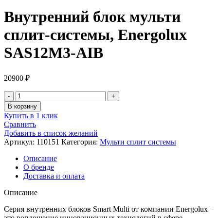
Внутренний блок мульти
сплит-системы, Energolux
SAS12M3-AIB
20900
₽
Количество
товара
В корзину
Внутренний
Купить в 1 клик
блок
Сравнить
мульти
Добавить в список желаний
сплит-
Артикул:
110151
Категория:
Мульти сплит системы
системы,
Energolux
Описание
SAS12M3-
О бренде
AIB
Доставка и оплата
Описание
Серия внутренних блоков Smart Multi от компании Energolux –
это воплощение инновационных технологий в сфере