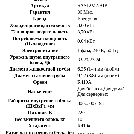
Артикул
SAS12M2-AIB
Гарантия
36 Мес.
Бренд
Energolux
Холодопроизводительность
3,60 кВт
Теплопроизводительность
3,70 кВт
Потребляемая мощность
0,04 кВт
(Охлаждение)
Электропитание
1 фаза, 230 В, 50 Гц
Уровень шума внутреннего
33/29/27/24
блока, Дб
Диаметр жидкостной трубы
6,35 (1/4) мм (дюйм)
Диаметр газовой трубы
9,52 (3/8) мм (дюйм)
Фреон
R410A
Для бизнеса/Для дома/
Назначение
Для серверных
Габариты внутреннего блока
800х300х198
(ШхВхГ), мм
Питание, В
220
Вес внешнего блока, кг
10
Хладагент
R410a
Размеры внутреннего блока без